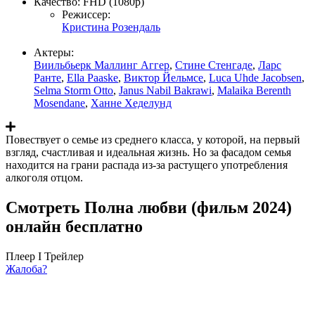
Качество:
FHD (1080p)
Режиссер:
Кристина Розендаль
Актеры:
Виильбьерк Маллинг Аггер
,
Стине Стенгаде
,
Ларс
Ранте
,
Ella Paaske
,
Виктор Йельмсе
,
Luca Uhde Jacobsen
,
Selma Storm Otto
,
Janus Nabil Bakrawi
,
Malaika Berenth
Mosendane
,
Ханне Хеделунд
Повествует о семье из среднего класса, у которой, на первый
взгляд, счастливая и идеальная жизнь. Но за фасадом семья
находится на грани распада из-за растущего употребления
алкоголя отцом.
Смотреть Полна любви (фильм 2024)
онлайн бесплатно
Плеер I
Трейлер
Жалоба?