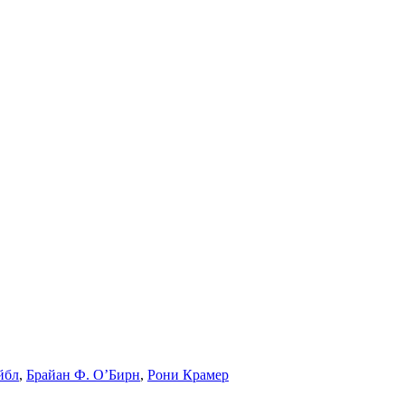
йбл
,
Брайан Ф. О’Бирн
,
Рони Крамер