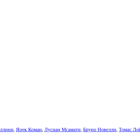
еллини
,
Яцек Коман
,
Лусиан Мсамати
,
Бруно Новелли
,
Томас Ло