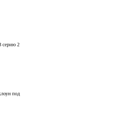
3 серию 2
 клоун под