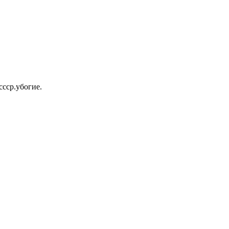
ссср.убогие.