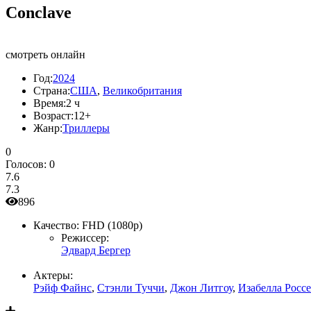
Conclave
смотреть онлайн
Год:
2024
Страна:
США
,
Великобритания
Время:
2 ч
Возраст:
12+
Жанр:
Триллеры
0
Голосов:
0
7.6
7.3
896
Качество:
FHD (1080p)
Режиссер:
Эдвард Бергер
Актеры:
Рэйф Файнс
,
Стэнли Туччи
,
Джон Литгоу
,
Изабелла Росс