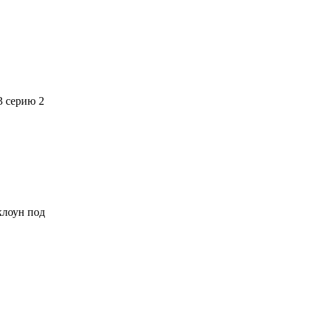
3 серию 2
 клоун под