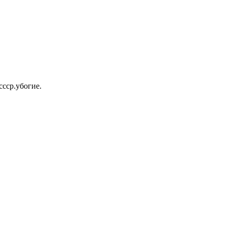
ссср.убогие.