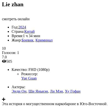
Lie zhan
смотреть онлайн
Год:
2024
Страна:
Китай
Время:
1 ч 34 мин
Жанр:
Боевик
,
Криминал
10
Голосов:
1
7.0
505
Качество:
FHD (1080p)
Режиссер:
Yue Guan
Актеры:
Энди Он
,
Ши Яньнэн
,
Ли Мэн
,
Ху Гофан
Эта история о могущественном наркобароне в Юго-Восточной А