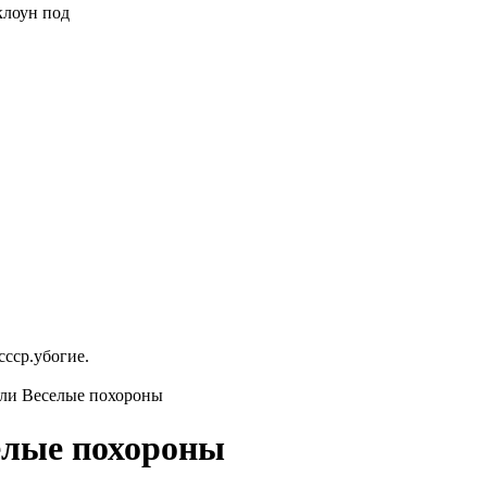
 клоун под
ссср.убогие.
или Веселые похороны
елые похороны