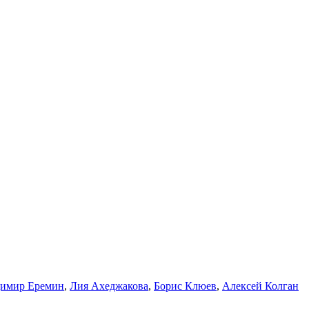
имир Еремин
,
Лия Ахеджакова
,
Борис Клюев
,
Алексей Колган