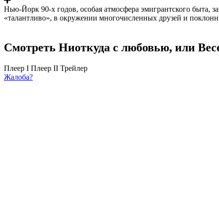
Нью-Йорк 90-х годов, особая атмосфера эмигрантского быта, з
«талантливо», в окружении многочисленных друзей и поклонниц
Смотреть Ниоткуда с любовью, или Вес
Плеер I
Плеер II
Трейлер
Жалоба?