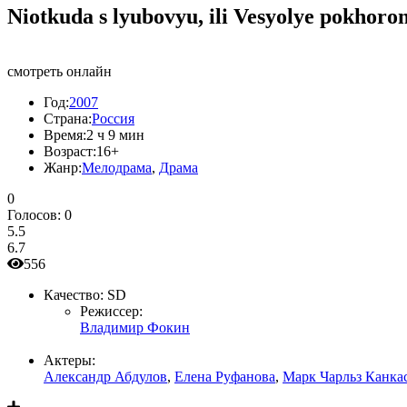
Niotkuda s lyubovyu, ili Vesyolye pokhoro
смотреть онлайн
Год:
2007
Страна:
Россия
Время:
2 ч 9 мин
Возраст:
16+
Жанр:
Мелодрама
,
Драма
0
Голосов:
0
5.5
6.7
556
Качество:
SD
Режиссер:
Владимир Фокин
Актеры:
Александр Абдулов
,
Елена Руфанова
,
Марк Чарльз Канка