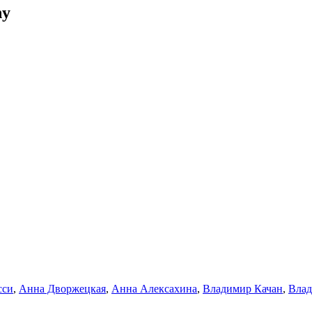
ny
сси
,
Анна Дворжецкая
,
Анна Алексахина
,
Владимир Качан
,
Влад