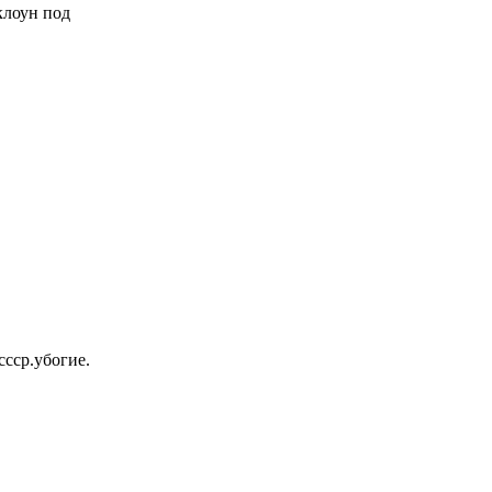
 клоун под
ссср.убогие.