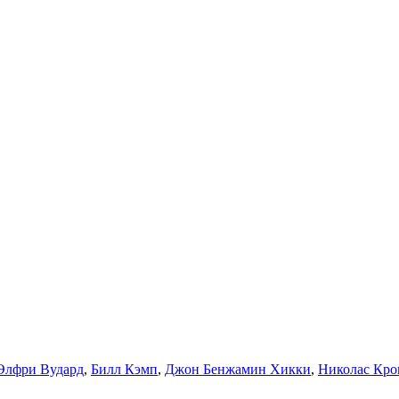
Элфри Вудард
,
Билл Кэмп
,
Джон Бенжамин Хикки
,
Николас Кро