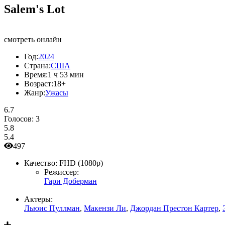
Salem's Lot
смотреть онлайн
Год:
2024
Страна:
США
Время:
1 ч 53 мин
Возраст:
18+
Жанр:
Ужасы
6.7
Голосов:
3
5.8
5.4
497
Качество:
FHD (1080p)
Режиссер:
Гари Доберман
Актеры:
Льюис Пуллман
,
Макензи Ли
,
Джордан Престон Картер
,