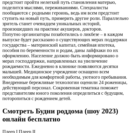
предстоит пройти нелегкий путь становления матерью,
поделится мыслями, переживаниями. Специалисты
пообщаются с родными героинь, ведь им всем предстоит
ступить на новый путь, примерить другие роли. Параллельно
зритель станет очевидцем уникальных историй,
произошедших на практике акушеров, докторов.
Попутно организаторы позаботились о ликбезе – в каждом
выпуске будет рассказано о существующих мерах поддержки
государства – материнский капитал, семейная ипотека,
пособия по беременности и родам, даны лайфхаки по их
оформлению. Население должно быть информировано о
мерах господдержки, направленных на увеличение
рождаемости. Ежедневно в клинике появляются десятки
малышей. Медицинское учреждение оснащено всем
необходимым для комфортной работы, уютного пребывания.
Внедренные бережливые технологии оценили 24 роженицы,
действующий персонал. Сокровенная тематика поможет
представителям юного поколения определиться с будущим,
поторопиться с рождением детей.
Смотреть Будни роддома (шоу 2023)
онлайн бесплатно
Плеер I
Плеер II