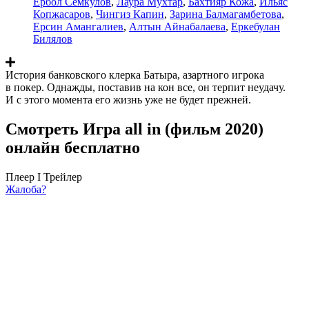
Ербол Семкулов
,
Лаура Мухтар
,
Бахтияр Кожа
,
Ильяс
Копжасаров
,
Чингиз Капин
,
Зарина Балмагамбетова
,
Ерсин Амангалиев
,
Алтын Айнабалаева
,
Еркебулан
Билялов
История банковского клерка Батыра, азартного игрока
в покер. Однажды, поставив на кон все, он терпит неудачу.
И с этого момента его жизнь уже не будет прежней.
Смотреть Игра all in (фильм 2020)
онлайн бесплатно
Плеер I
Трейлер
Жалоба?