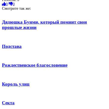
0
0
Смотрите так же:
Дядюшка Бунми, который помнит свои
прошлые жизни
Подстава
Рождественское благословение
Король улиц
Секта