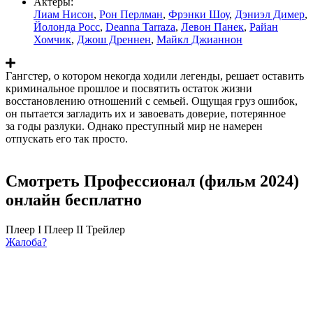
Актеры:
Лиам Нисон
,
Рон Перлман
,
Фрэнки Шоу
,
Дэниэл Димер
,
Йолонда Росс
,
Deanna Tarraza
,
Левон Панек
,
Райан
Хомчик
,
Джош Дреннен
,
Майкл Джианнон
Гангстер, о котором некогда ходили легенды, решает оставить
криминальное прошлое и посвятить остаток жизни
восстановлению отношений с семьей. Ощущая груз ошибок,
он пытается загладить их и завоевать доверие, потерянное
за годы разлуки. Однако преступный мир не намерен
отпускать его так просто.
Смотреть Профессионал (фильм 2024)
онлайн бесплатно
Плеер I
Плеер II
Трейлер
Жалоба?