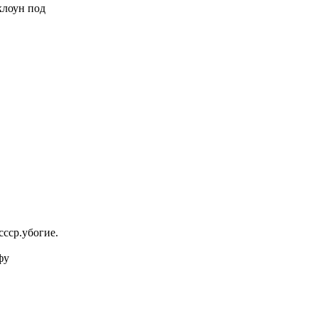
 клоун под
ссср.убогие.
фу