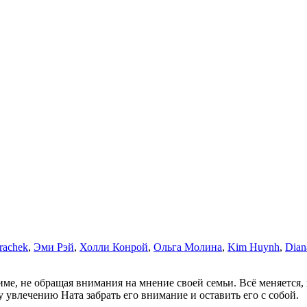
rachek
,
Эми Рэй
,
Холли Конрой
,
Ольга Молина
,
Kim Huynh
,
Dian
 не обращая внимания на мнение своей семьи. Всё меняется, ко
 увлечению Ната забрать его внимание и оставить его с собой.