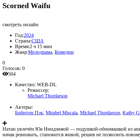
Scorned Waifu
смотреть онлайн
Год:
2024
Страна:
США
Время:
2 ч 15 мин
Жанр:
Мелодрама
,
Комедии
0
Голосов:
0
504
Качество:
WEB-DL
Режиссер:
Michael Thordarson
Актеры:
Бойнтон Пэк
,
Mirabel Miscala
,
Michael Thordarson
,
Kathy G
Натан увлечён Юа Ниидзимой — подушкой-обнимашкой из аниме,
начав ревновать, становится живой, решив не позволить новому