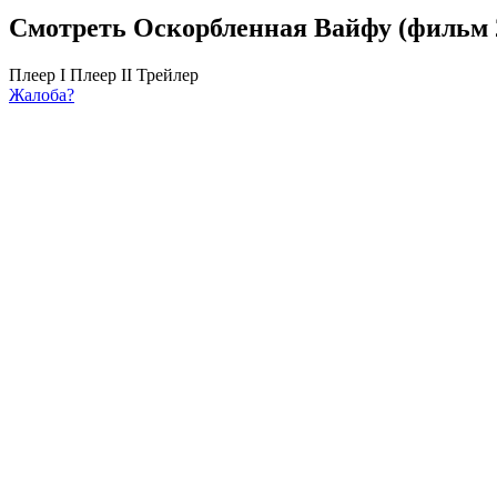
Смотреть Оскорбленная Вайфу (фильм 2
Плеер I
Плеер II
Трейлер
Жалоба?