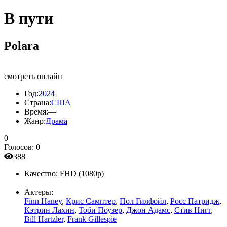
В пути
Polara
смотреть онлайн
Год:
2024
Страна:
США
Время:
—
Жанр:
Драма
0
Голосов:
0
388
Качество:
FHD (1080p)
Актеры:
Finn Haney
,
Крис Самптер
,
Пол Гилфойл
,
Росс Патридж
,
Кэтрин Лахин
,
Тоби Поузер
,
Джон Адамс
,
Стив Нигг
,
Bill Hartzler
,
Frank Gillespie