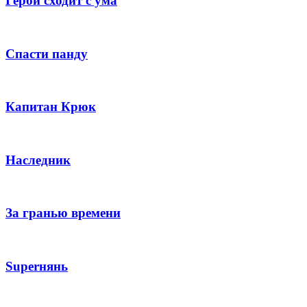
Герби сходит с ума
Спасти панду
Капитан Крюк
Наследник
За гранью времени
Superнянь