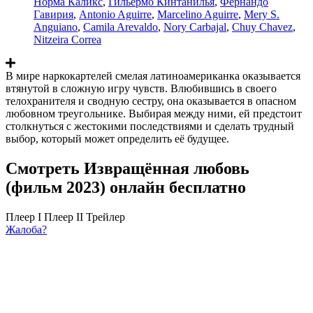
Норма Каликс
,
Гильермо Кинтанилья
,
Фернандо
Гавирия
,
Antonio Aguirre
,
Marcelino Aguirre
,
Mery S.
Anguiano
,
Camila Arevaldo
,
Nory Carbajal
,
Chuy Chavez
,
Nitzeira Correa
В мире наркокартелей смелая латиноамериканка оказывается
втянутой в сложную игру чувств. Влюбившись в своего
телохранителя и сводную сестру, она оказывается в опасном
любовном треугольнике. Выбирая между ними, ей предстоит
столкнуться с жестокими последствиями и сделать трудный
выбор, который может определить её будущее.
Смотреть Извращённая любовь
(фильм 2023) онлайн бесплатно
Плеер I
Плеер II
Трейлер
Жалоба?