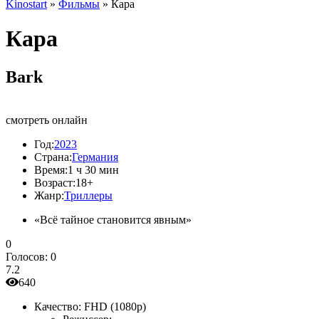
Kinostart
»
Фильмы
» Кара
Кара
Bark
смотреть онлайн
Год:
2023
Страна:
Германия
Время:
1 ч 30 мин
Возраст:
18+
Жанр:
Триллеры
«Всё тайное становится явным»
0
Голосов:
0
7.2
640
Качество:
FHD (1080p)