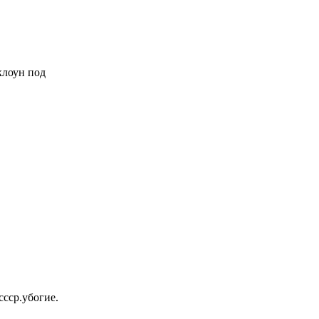
 клоун под
ссср.убогие.