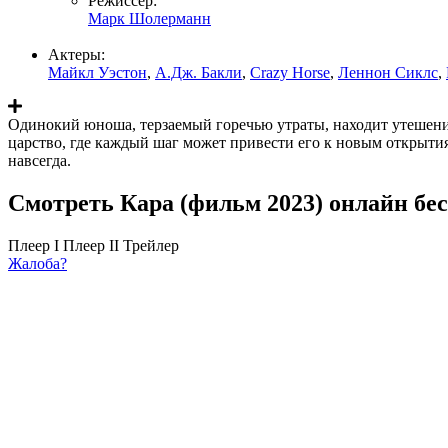
Режиссер:
Марк Шолерманн
Актеры:
Майкл Уэстон
,
А.Дж. Бакли
,
Crazy Horse
,
Леннон Сиклс
,
Одинокий юноша, терзаемый горечью утраты, находит утешение 
царство, где каждый шаг может привести его к новым открыти
навсегда.
Смотреть Кара (фильм 2023) онлайн бе
Плеер I
Плеер II
Трейлер
Жалоба?