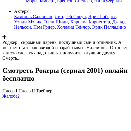
Мэри Ламберт
,
Брентон Спенсер
,
Нилл Фернли
Актеры:
Камилль Салливан
,
Линдсей Слоун
,
Эрик Робертс
,
Уэнди Мэлик
,
Элли Шиди
,
Харизма Карпентер
,
Джадд
Нельсон
,
Пэм Гриер
,
Холланд Тейлор
,
Эрик Палладино
Роджер - скромный парень, послушный сын и отличник. А
мечтает стать рок-звездой и зарабатывать миллионы. Он знает,
как это сделать - надо лишь заполучить в лучшие друзья
Смерть...
Смотреть Рокеры (сериал 2001) онлайн
бесплатно
Плеер I
Плеер II
Трейлер
Жалоба?