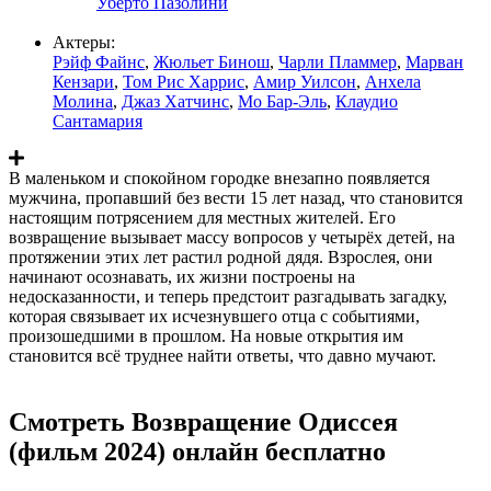
Уберто Пазолини
Актеры:
Рэйф Файнс
,
Жюльет Бинош
,
Чарли Пламмер
,
Марван
Кензари
,
Том Рис Харрис
,
Амир Уилсон
,
Анхела
Молина
,
Джаз Хатчинс
,
Мо Бар-Эль
,
Клаудио
Сантамария
В маленьком и спокойном городке внезапно появляется
мужчина, пропавший без вести 15 лет назад, что становится
настоящим потрясением для местных жителей. Его
возвращение вызывает массу вопросов у четырёх детей, на
протяжении этих лет растил родной дядя. Взрослея, они
начинают осознавать, их жизни построены на
недосказанности, и теперь предстоит разгадывать загадку,
которая связывает их исчезнувшего отца с событиями,
произошедшими в прошлом. На новые открытия им
становится всё труднее найти ответы, что давно мучают.
Смотреть Возвращение Одиссея
(фильм 2024) онлайн бесплатно