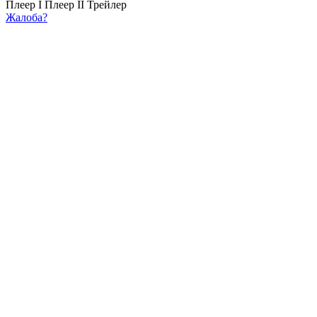
Плеер I
Плеер II
Трейлер
Жалоба?