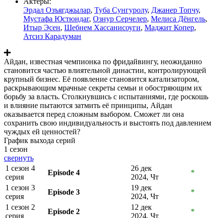
Актеры:
Эрдал Озъягджылар
,
Туба Сунгуролу
,
Джанер Топчу
,
Мустафа Юстюндаг
,
Ознур Серчелер
,
Мелиса Дёнгель
,
Итыр Эсен
,
Шебнем Хассанисоуги
,
Маджит Копер
,
Атсиз Карадуман
Айдан, известная чемпионка по фридайвингу, неожиданно
становится частью влиятельной династии, контролирующей
крупный бизнес. Её появление становится катализатором,
раскрывающим мрачные секреты семьи и обостряющим их
борьбу за власть. Столкнувшись с испытаниями, где роскошь
и влияние пытаются затмить её принципы, Айдан
оказывается перед сложным выбором. Сможет ли она
сохранить свою индивидуальность и выстоять под давлением
чуждых ей ценностей?
График выхода серий
1 сезон
свернуть
1 сезон 4
26 дек
Episode 4
*
серия
2024, Чт
1 сезон 3
19 дек
Episode 3
*
серия
2024, Чт
1 сезон 2
12 дек
Episode 2
*
серия
2024, Чт