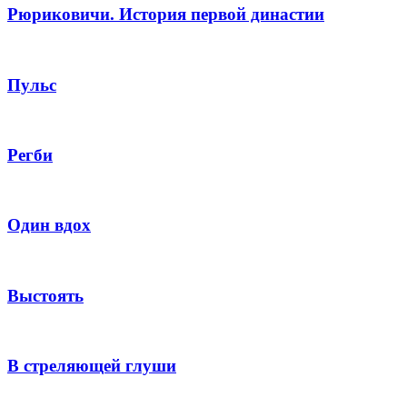
Рюриковичи. История первой династии
Пульс
Регби
Один вдох
Выстоять
В стреляющей глуши