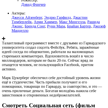
Режиссер:
Дэвид Финчер
Актеры:
Джесси Айзенберг
,
Эндрю Гарфилд
,
Джастин
Тимберлейк
,
Арми Хаммер
,
Макс Мингелла
,
Рашида
Джонс
,
Бренда Сонг
,
Руни Мара
,
Брайан Бартер
,
Джозеф
Маццелло
Талантливый программист вместе с друзьями из Гарвардского
университета создал соцсеть Фейсбук. Ребята, заражённые
идеей соседа по общежитию, работали на маломощных
стареньких компьютерах. Вдохновитель вошёл в число
миллиардеров, которым не было 20-ти. Сейчас вряд ли
отыщется человек, не пользующийся Facebook, притом
активно.
Марк Цукерберг обеспечил себе достойный уровень жизни
ещё в студенчестве. Часть прибыли получают и его
помощники, товарищи по Гарварду, за соавторство, и это —
очень приличные деньги. Богатая молодёжь нажила себе
завистников и откровенных недоброжелателей.
Смотреть Социальная сеть (фильм