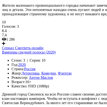
Жители маленького провинциального городка начинают замечат
лиц и детали. Эти непонятные находки очень пугают людей и н
принадлежащие странному художнику, и не несут никакого вреда
10
Голосов:
3
8.4
7.4
1 286
Сериал
Смотреть онлайн
Вампиры средней полосы (2020)
Сезон:
3 |
Серия:
10
Год:
2020
Страна:
Россия
Жанр:
Детективы
,
Комедии
,
Фэнтези
Режиссер:
Антон Маслов
Возраст:
16+
Качество:
FHD (1080p)
Древний город Смоленск на всю Россию славен своими достопр
клан настоящих вампиров. Чтобы не вступать в конфликт с лю
Святослав Вернидубович. За много лет его стараниями не был