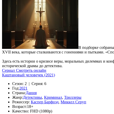
В подборке собраны
XVII века, которые сталкиваются с гонениями и пытками. «Сп
Здесь есть истории о кризисе веры, моральных дилеммах и к
исторической драмы до детектива.
Сериал
Смотреть онлайн
Каштановый человечек (2021)
Сезон:
2 |
Серия:
6
Год:
2021
Страна:
Дания
Жанр:
Детективы
,
Криминал
,
Триллеры
Режиссер:
Каспер Барфоэд
,
Миккел Серуп
Возраст:
18+
Качество:
FHD (1080p)