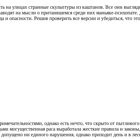
ь на улицах странные скульптуры из каштанов. Все они выгляд
аводят на мысли о притаившемся среди них маньяке-психопате. 
 и опасности. Решив проверить все версии и убедиться, что это
имечательностями, однако есть нечто, что скрыто от пытливог
дьми могущественная раса выработала жесткие правила и законы
о допущено ни единого нарушения, однако приходит день и в ле