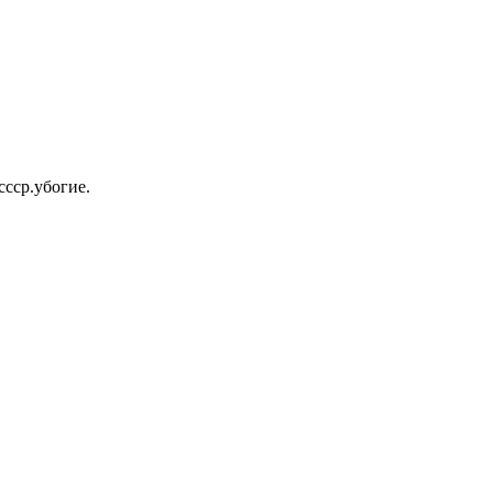
ссср.убогие.