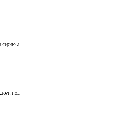
3 серию 2
 клоун под