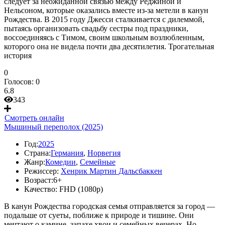
следует за неожиданной связью между Реджиной и
Нельсоном, которые оказались вместе из-за метели в канун
Рождества. В 2015 году Джесси сталкивается с дилеммой,
пытаясь организовать свадьбу сестры под праздники,
воссоединяясь с Тимом, своим школьным возлюбленным,
которого она не видела почти два десятилетия. Трогательная
история
0
Голосов:
0
6.8
343
Смотреть онлайн
Мышиный переполох (2025)
Год:
2025
Страна:
Германия
,
Норвегия
Жанр:
Комедии
,
Семейные
Режиссер:
Хенрик Мартин Дальсбаккен
Возраст:
6+
Качество:
FHD (1080p)
В канун Рождества городская семья отправляется за город —
подальше от суеты, поближе к природе и тишине. Они
мечтают о камине, запахе хвои и семейных вечерах. Но