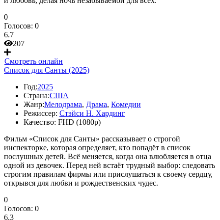
и любовь, делая ночь незабываемой для всех.
0
Голосов:
0
6.7
207
Смотреть онлайн
Список для Санты (2025)
Год:
2025
Страна:
США
Жанр:
Мелодрама
,
Драма
,
Комедии
Режиссер:
Стэйси Н. Хардинг
Качество:
FHD (1080p)
Фильм «Список для Санты» рассказывает о строгой
инспекторке, которая определяет, кто попадёт в список
послушных детей. Всё меняется, когда она влюбляется в отца
одной из девочек. Перед ней встаёт трудный выбор: следовать
строгим правилам фирмы или прислушаться к своему сердцу,
открывся для любви и рождественских чудес.
0
Голосов:
0
6.3