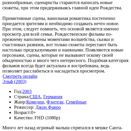
разнообразные, сценаристы стараются написать новые
сюжеты, при этом придерживаясь главной идеи Рождества.
Примитивные сцены, ванильная романтика постепенно
приедается зрителям и необходимо создавать нечто новое.
При этом, следует помнить, что основой является именно
просмотр для всей семьи. Рождественские фильмы по-
прежнему наполнены моментами волшебства, сказки и
счастливых развязок, вот только сюжеты перестают быть
настолько предсказуемыми и наивными. Появляются новые
персонажи, сцены, которые не вызывают оскому своей
обыденностью и много чего интересного. Подобная категория
фильмов всегда будет актуальна и востребована, ведь
позволяет расслабиться и насладиться просмотром.
Смотреть онлайн
Эльф (2003)
Год:
2003
Страна:
США
,
Германия
Жанр:
Комедии
,
Фэнтези
,
Семейные
Режиссер:
Джон Фавро
Возраст:
0+
Качество:
FHD (1080p)
Много лет назад игривый малыш спрятался в мешке Санта-