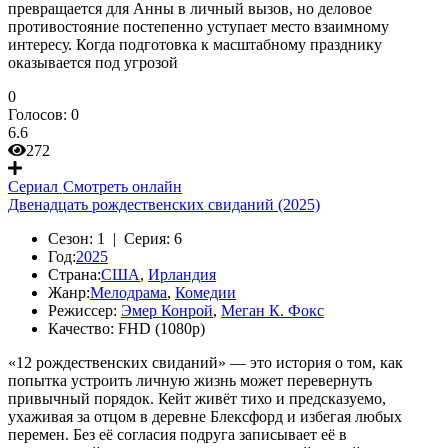
превращается для Анны в личный вызов, но деловое
противостояние постепенно уступает место взаимному
интересу. Когда подготовка к масштабному празднику
оказывается под угрозой
0
Голосов:
0
6.6
272
Сериал
Смотреть онлайн
Двенадцать рождественских свиданий (2025)
Сезон:
1 |
Серия:
6
Год:
2025
Страна:
США
,
Ирландия
Жанр:
Мелодрама
,
Комедии
Режиссер:
Эмер Конрой
,
Меган К. Фокс
Качество:
FHD (1080p)
«12 рождественских свиданий» — это история о том, как
попытка устроить личную жизнь может перевернуть
привычный порядок. Кейт живёт тихо и предсказуемо,
ухаживая за отцом в деревне Блексфорд и избегая любых
перемен. Без её согласия подруга записывает её в