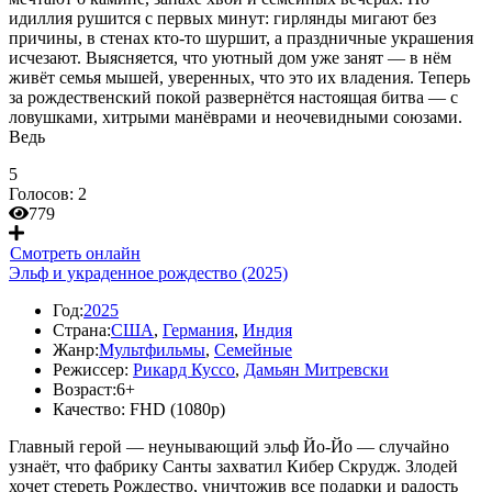
идиллия рушится с первых минут: гирлянды мигают без
причины, в стенах кто-то шуршит, а праздничные украшения
исчезают. Выясняется, что уютный дом уже занят — в нём
живёт семья мышей, уверенных, что это их владения. Теперь
за рождественский покой развернётся настоящая битва — с
ловушками, хитрыми манёврами и неочевидными союзами.
Ведь
5
Голосов:
2
779
Смотреть онлайн
Эльф и украденное рождество (2025)
Год:
2025
Страна:
США
,
Германия
,
Индия
Жанр:
Мультфильмы
,
Семейные
Режиссер:
Рикард Куссо
,
Дамьян Митревски
Возраст:
6+
Качество:
FHD (1080p)
Главный герой — неунывающий эльф Йо-Йо — случайно
узнаёт, что фабрику Санты захватил Кибер Скрудж. Злодей
хочет стереть Рождество, уничтожив все подарки и радость