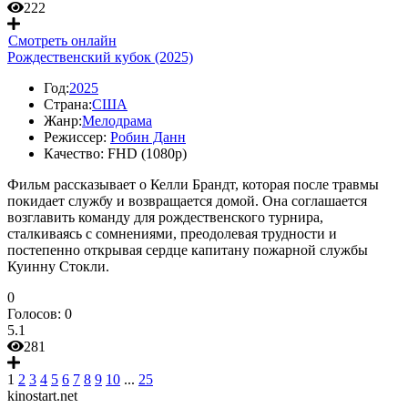
222
Смотреть онлайн
Рождественский кубок (2025)
Год:
2025
Страна:
США
Жанр:
Мелодрама
Режиссер:
Робин Данн
Качество:
FHD (1080p)
Фильм рассказывает о Келли Брандт, которая после травмы
покидает службу и возвращается домой. Она соглашается
возглавить команду для рождественского турнира,
сталкиваясь с сомнениями, преодолевая трудности и
постепенно открывая сердце капитану пожарной службы
Куинну Стокли.
0
Голосов:
0
5.1
281
1
2
3
4
5
6
7
8
9
10
...
25
kinostart.net