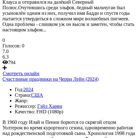
Клауса и отправился на далёкий Северный
Полюс.Очутившись среди эльфов, бедный мальчуган был
усыновлён одним из них, получил имя Бадди и спустя годы
пытается утвердиться в сложном мире волшебных пигмеев.
Одна проблема - слишком уж он высок и заметен, чтобы стать
настоящим эльфом...
0
Голосов:
0
7.0
6.3
794
Смотреть онлайн
Счастливые праздники на Черри Лейн (2024)
Год:
2024
Страна:
США
Жанр:
Режиссер:
Гэйл Харви
Качество:
FHD (1080p)
В 1960 году Илай и Пенни борются со скрягой отцом
Уолтером во время курортного сезона, одновременно работая
над рождественской подготовкой сына. Хронология 1998 года