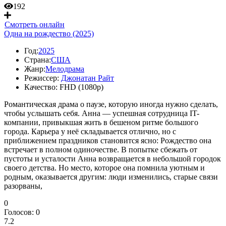
192
Смотреть онлайн
Одна на рождество (2025)
Год:
2025
Страна:
США
Жанр:
Мелодрама
Режиссер:
Джонатан Райт
Качество:
FHD (1080p)
Романтическая драма о паузе, которую иногда нужно сделать,
чтобы услышать себя. Анна — успешная сотрудница IT-
компании, привыкшая жить в бешеном ритме большого
города. Карьера у неё складывается отлично, но с
приближением праздников становится ясно: Рождество она
встречает в полном одиночестве. В попытке сбежать от
пустоты и усталости Анна возвращается в небольшой городок
своего детства. Но место, которое она помнила уютным и
родным, оказывается другим: люди изменились, старые связи
разорваны,
0
Голосов:
0
7.2