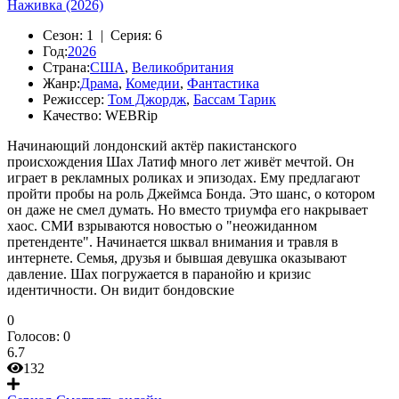
Наживка (2026)
Сезон:
1 |
Серия:
6
Год:
2026
Страна:
США
,
Великобритания
Жанр:
Драма
,
Комедии
,
Фантастика
Режиссер:
Том Джордж
,
Бассам Тарик
Качество:
WEBRip
Начинающий лондонский актёр пакистанского
происхождения Шах Латиф много лет живёт мечтой. Он
играет в рекламных роликах и эпизодах. Ему предлагают
пройти пробы на роль Джеймса Бонда. Это шанс, о котором
он даже не смел думать. Но вместо триумфа его накрывает
хаос. СМИ взрываются новостью о "неожиданном
претенденте". Начинается шквал внимания и травля в
интернете. Семья, друзья и бывшая девушка оказывают
давление. Шах погружается в паранойю и кризис
идентичности. Он видит бондовские
0
Голосов:
0
6.7
132