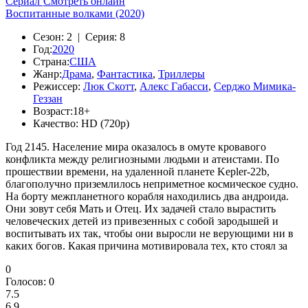
Сериал
Смотреть онлайн
Воспитанные волками (2020)
Сезон:
2 |
Серия:
8
Год:
2020
Страна:
США
Жанр:
Драма
,
Фантастика
,
Триллеры
Режиссер:
Люк Скотт
,
Алекс Габасси
,
Серджо Мимика-
Геззан
Возраст:
18+
Качество:
HD (720p)
Год 2145. Население мира оказалось в омуте кровавого
конфликта между религиозными людьми и атеистами. По
прошествии времени, на удаленной планете Kepler-22b,
благополучно приземлилось неприметное космическое судно.
На борту межпланетного корабля находились два андроида.
Они зовут себя Мать и Отец. Их задачей стало вырастить
человеческих детей из привезенных с собой зародышей и
воспитывать их так, чтобы они выросли не верующими ни в
каких богов. Какая причина мотивировала тех, кто стоял за
0
Голосов:
0
7.5
6.9