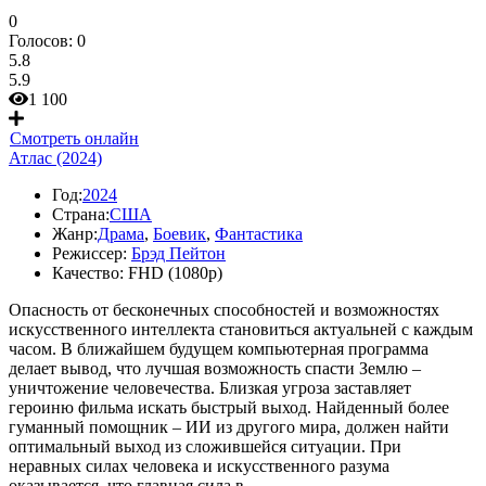
0
Голосов:
0
5.8
5.9
1 100
Смотреть онлайн
Атлас (2024)
Год:
2024
Страна:
США
Жанр:
Драма
,
Боевик
,
Фантастика
Режиссер:
Брэд Пейтон
Качество:
FHD (1080p)
Опасность от бесконечных способностей и возможностях
искусственного интеллекта становиться актуальней с каждым
часом. В ближайшем будущем компьютерная программа
делает вывод, что лучшая возможность спасти Землю –
уничтожение человечества. Близкая угроза заставляет
героиню фильма искать быстрый выход. Найденный более
гуманный помощник – ИИ из другого мира, должен найти
оптимальный выход из сложившейся ситуации. При
неравных силах человека и искусственного разума
оказывается, что главная сила в