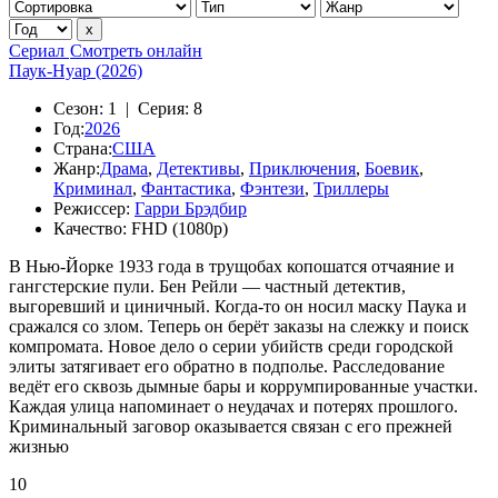
Сериал
Смотреть онлайн
Паук-Нуар (2026)
Сезон:
1 |
Серия:
8
Год:
2026
Страна:
США
Жанр:
Драма
,
Детективы
,
Приключения
,
Боевик
,
Криминал
,
Фантастика
,
Фэнтези
,
Триллеры
Режиссер:
Гарри Брэдбир
Качество:
FHD (1080p)
В Нью-Йорке 1933 года в трущобах копошатся отчаяние и
гангстерские пули. Бен Рейли — частный детектив,
выгоревший и циничный. Когда-то он носил маску Паука и
сражался со злом. Теперь он берёт заказы на слежку и поиск
компромата. Новое дело о серии убийств среди городской
элиты затягивает его обратно в подполье. Расследование
ведёт его сквозь дымные бары и коррумпированные участки.
Каждая улица напоминает о неудачах и потерях прошлого.
Криминальный заговор оказывается связан с его прежней
жизнью
10