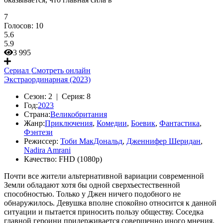
7
Голосов:
10
5.6
5.9
3 995
Сериал
Смотреть онлайн
Экстраординарная (2023)
Сезон:
2 |
Серия:
8
Год:
2023
Страна:
Великобритания
Жанр:
Приключения
,
Комедии
,
Боевик
,
Фантастика
,
Фэнтези
Режиссер:
Тоби МакДональд
,
Дженнифер Шеридан
,
Nadira Amrani
Качество:
FHD (1080p)
Почти все жители альтернативной вариации современной
Земли обладают хотя бы одной сверхъестественной
способностью. Только у Джен ничего подобного не
обнаружилось. Девушка вполне спокойно относится к данной
ситуации и пытается приносить пользу обществу. Соседка
главной героини придерживается совершенно иного мнения.