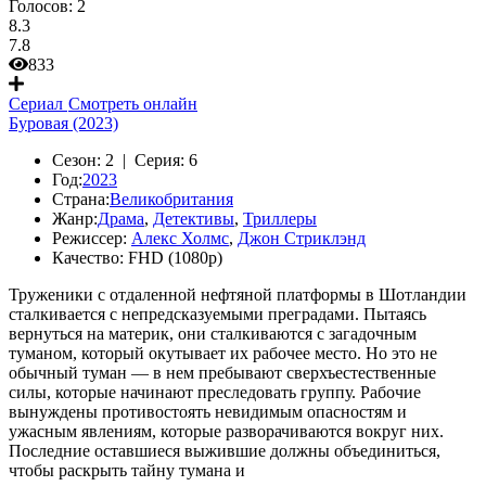
Голосов:
2
8.3
7.8
833
Сериал
Смотреть онлайн
Буровая (2023)
Сезон:
2 |
Серия:
6
Год:
2023
Страна:
Великобритания
Жанр:
Драма
,
Детективы
,
Триллеры
Режиссер:
Алекс Холмс
,
Джон Стриклэнд
Качество:
FHD (1080p)
Труженики с отдаленной нефтяной платформы в Шотландии
сталкивается с непредсказуемыми преградами. Пытаясь
вернуться на материк, они сталкиваются с загадочным
туманом, который окутывает их рабочее место. Но это не
обычный туман — в нем пребывают сверхъестественные
силы, которые начинают преследовать группу. Рабочие
вынуждены противостоять невидимым опасностям и
ужасным явлениям, которые разворачиваются вокруг них.
Последние оставшиеся выжившие должны объединиться,
чтобы раскрыть тайну тумана и