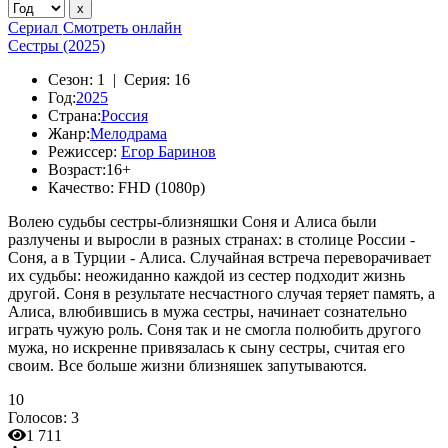
Сериал
Смотреть онлайн
Сестры (2025)
Сезон:
1 |
Серия:
16
Год:
2025
Страна:
Россия
Жанр:
Мелодрама
Режиссер:
Егор Баринов
Возраст:
16+
Качество:
FHD (1080p)
Волею судьбы сестры-близняшки Соня и Алиса были
разлучены и выросли в разных странах: в столице России -
Соня, а в Турции - Алиса. Случайная встреча переворачивает
их судьбы: неожиданно каждой из сестер подходит жизнь
другой. Соня в результате несчастного случая теряет память, а
Алиса, влюбившись в мужа сестры, начинает сознательно
играть чужую роль. Соня так и не смогла полюбить другого
мужа, но искренне привязалась к сыну сестры, считая его
своим. Все больше жизни близняшек запутываются.
10
Голосов:
3
1 711