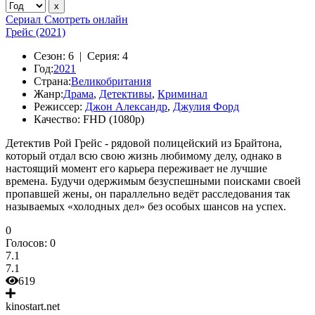
Сериал
Смотреть онлайн
Грейс (2021)
Сезон:
6 |
Серия:
4
Год:
2021
Страна:
Великобритания
Жанр:
Драма
,
Детективы
,
Криминал
Режиссер:
Джон Александр
,
Джулия Форд
Качество:
FHD (1080p)
Детектив Рой Грейс - рядовой полицейский из Брайтона,
который отдал всю свою жизнь любимому делу, однако в
настоящий момент его карьера переживает не лучшие
времена. Будучи одержимым безуспешными поисками своей
пропавшей жены, он параллельно ведёт расследования так
называемых «холодных дел» без особых шансов на успех.
0
Голосов:
0
7.1
7.1
619
kinostart.net