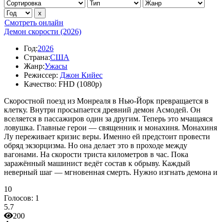
Смотреть онлайн
Демон скорости (2026)
Год:
2026
Страна:
США
Жанр:
Ужасы
Режиссер:
Джон Кийес
Качество:
FHD (1080p)
Скоростной поезд из Монреаля в Нью-Йорк превращается в
клетку. Внутри просыпается древний демон Асмодей. Он
вселяется в пассажиров один за другим. Теперь это мчащаяся
ловушка. Главные герои — священник и монахиня. Монахиня
Лу переживает кризис веры. Именно ей предстоит провести
обряд экзорцизма. Но она делает это в проходе между
вагонами. На скорости триста километров в час. Пока
заражённый машинист ведёт состав к обрыву. Каждый
неверный шаг — мгновенная смерть. Нужно изгнать демона и
10
Голосов:
1
5.7
200