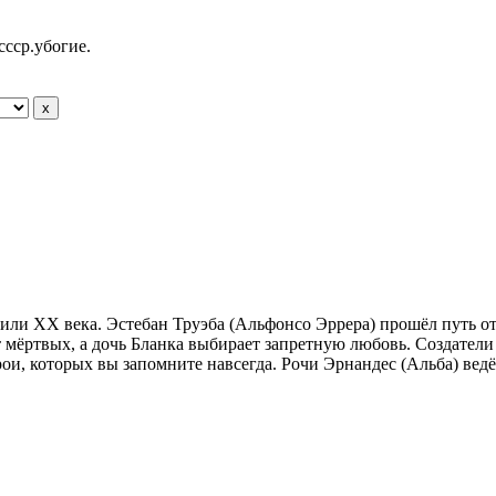
ссср.убогие.
Чили XX века. Эстебан Труэба (Альфонсо Эррера) прошёл путь от
т мёртвых, а дочь Бланка выбирает запретную любовь. Создател
рои, которых вы запомните навсегда. Рочи Эрнандес (Альба) ведё