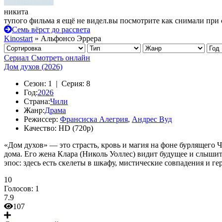
никита
тупого фильма я ещё не видел.вы посмотрите как снимали при 
Семь вёрст до рассвета
Kinostart
» Альфонсо Эррера
Сериал
Смотреть онлайн
Дом духов (2026)
Сезон:
1 |
Серия:
8
Год:
2026
Страна:
Чили
Жанр:
Драма
Режиссер:
Франсиска Алегрия
,
Андрес Вуд
Качество:
HD (720p)
«Дом духов» — это страсть, кровь и магия на фоне бурлящего 
дома. Его жена Клара (Николь Уоллес) видит будущее и слыши
эпос: здесь есть скелеты в шкафу, мистические совпадения и ге
10
Голосов:
1
7.9
107