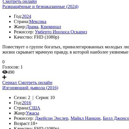
Смотреть онлайн
Развращённые и безнаказанные (2024)
Год:
2024
Страна:
Мексика
Жанр:
Драма
,
Криминал
Режиссер:
Умберто Инохоса Оскариз
Качество:
FHD (1080p)
Повествует о группе богатых, привилегированных молодых люд
жизни скрывает мрачную правду, в которой наиболее уязвимые
0
Голосов:
1
490
Сериал
Смотреть онлайн
Изгоняющий дьявола (2016)
Сезон:
2 |
Серия:
10
Год:
2016
Страна:
США
Жанр:
Ужасы
Режиссер:
Джейсон Энслер
,
Майкл Нанкин
,
Билл Джонс
Возраст:
18+
Качество:
FHD (1080p)