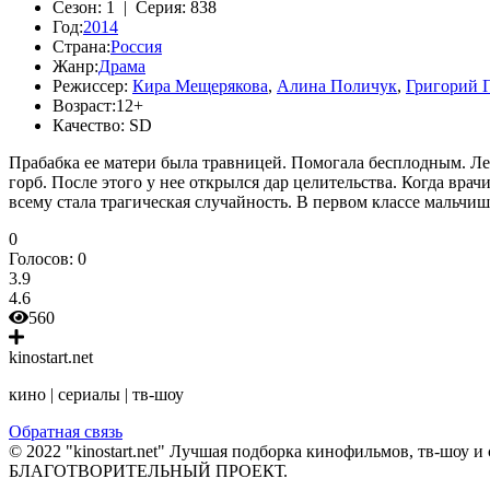
Сезон:
1 |
Серия:
838
Год:
2014
Страна:
Россия
Жанр:
Драма
Режиссер:
Кира Мещерякова
,
Алина Поличук
,
Григорий 
Возраст:
12+
Качество:
SD
Прабабка ее матери была травницей. Помогала бесплодным. Леч
горб. После этого у нее открылся дар целительства. Когда вра
всему стала трагическая случайность. В первом классе мальчиш
0
Голосов:
0
3.9
4.6
560
kinostart.net
кино | сериалы | тв-шоу
Обратная связь
© 2022 "kinostart.net" Лучшая подборка кинофильмов, тв-шоу и 
БЛАГОТВОРИТЕЛЬНЫЙ ПРОЕКТ.