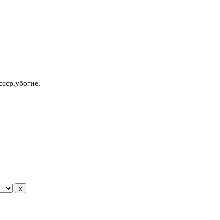
ссср.убогие.