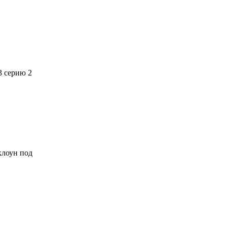
3 серию 2
 клоун под