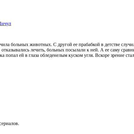
Пичул
ила больных животных. С другой ее прабабкой в детстве случила
чи отказывались лечить, больных посылали к ней. А ее саму срав
ка попал ей в глаза обледенелым куском угля. Вскоре зрение ста
сериалов.