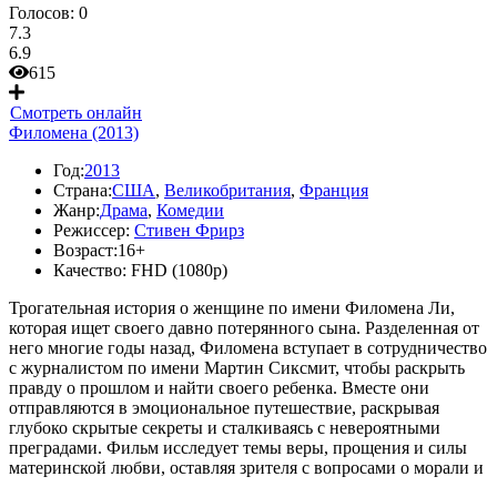
Голосов:
0
7.3
6.9
615
Смотреть онлайн
Филомена (2013)
Год:
2013
Страна:
США
,
Великобритания
,
Франция
Жанр:
Драма
,
Комедии
Режиссер:
Стивен Фрирз
Возраст:
16+
Качество:
FHD (1080p)
Трогательная история о женщине по имени Филомена Ли,
которая ищет своего давно потерянного сына. Разделенная от
него многие годы назад, Филомена вступает в сотрудничество
с журналистом по имени Мартин Сиксмит, чтобы раскрыть
правду о прошлом и найти своего ребенка. Вместе они
отправляются в эмоциональное путешествие, раскрывая
глубоко скрытые секреты и сталкиваясь с невероятными
преградами. Фильм исследует темы веры, прощения и силы
материнской любви, оставляя зрителя с вопросами о морали и