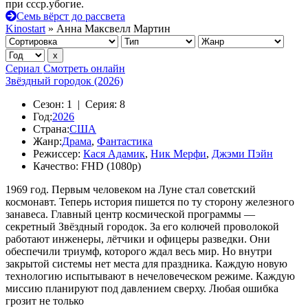
при ссср.убогие.
Семь вёрст до рассвета
Kinostart
» Анна Максвелл Мартин
Сериал
Смотреть онлайн
Звёздный городок (2026)
Сезон:
1 |
Серия:
8
Год:
2026
Страна:
США
Жанр:
Драма
,
Фантастика
Режиссер:
Кася Адамик
,
Ник Мерфи
,
Джэми Пэйн
Качество:
FHD (1080p)
1969 год. Первым человеком на Луне стал советский
космонавт. Теперь история пишется по ту сторону железного
занавеса. Главный центр космической программы —
секретный Звёздный городок. За его колючей проволокой
работают инженеры, лётчики и офицеры разведки. Они
обеспечили триумф, которого ждал весь мир. Но внутри
закрытой системы нет места для праздника. Каждую новую
технологию испытывают в нечеловеческом режиме. Каждую
миссию планируют под давлением сверху. Любая ошибка
грозит не только