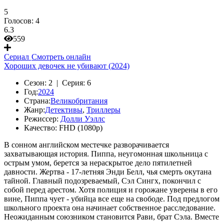
5
Голосов:
4
6.3
559
Сериал
Смотреть онлайн
Хороших девочек не убивают (2024)
Сезон:
2 |
Серия:
6
Год:
2024
Страна:
Великобритания
Жанр:
Детективы
,
Триллеры
Режиссер:
Долли Уэллс
Качество:
FHD (1080p)
В сонном английском местечке разворачивается
захватывающая история. Пиппа, неугомонная школьница с
острым умом, берется за нераскрытое дело пятилетней
давности. Жертва - 17-летняя Энди Белл, чья смерть окутана
тайной. Главный подозреваемый, Сэл Сингх, покончил с
собой перед арестом. Хотя полиция и горожане уверены в его
вине, Пиппа чует - убийца все еще на свободе. Под предлогом
школьного проекта она начинает собственное расследование.
Неожиданным союзником становится Рави, брат Сэла. Вместе