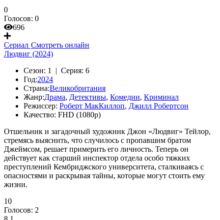
0
Голосов:
0
696
Сериал
Смотреть онлайн
Людвиг (2024)
Сезон:
1 |
Серия:
6
Год:
2024
Страна:
Великобритания
Жанр:
Драма
,
Детективы
,
Комедии
,
Криминал
Режиссер:
Роберт МакКиллоп
,
Джилл Робертсон
Качество:
FHD (1080p)
Отшельник и загадочный художник Джон «Людвиг» Тейлор,
стремясь выяснить, что случилось с пропавшим братом
Джеймсом, решает примерить его личность. Теперь он
действует как старший инспектор отдела особо тяжких
преступлений Кембриджского университета, сталкиваясь с
опасностями и раскрывая тайны, которые могут стоить ему
жизни.
10
Голосов:
2
8.1