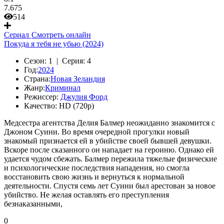
7.675
514
Сериал
Смотреть онлайн
Покуда я тебя не убью (2024)
Сезон:
1 |
Серия:
4
Год:
2024
Страна:
Новая Зеландия
Жанр:
Криминал
Режиссер:
Джулия Форд
Качество:
HD (720p)
Медсестра агентства Делия Балмер неожиданно знакомится с
Джоном Суини. Во время очередной прогулки новый
знакомый признается ей в убийстве своей бывшей девушки.
Вскоре после сказанного он нападает на героиню. Однако ей
удается чудом сбежать. Балмер пережила тяжелые физические
и психологические последствия нападения, но смогла
восстановить свою жизнь и вернуться к нормальной
деятельности. Спустя семь лет Суини был арестован за новое
убийство. Не желая оставлять его преступления
безнаказанными,
0