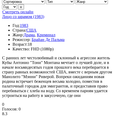
Смотреть онлайн
Лицо со шрамом (1983)
Год:
1983
Страна:
США
Жанр:
Драма
,
Криминал
Режиссер:
Брайан Де Пальма
Возраст:
18
Качество:
FHD (1080p)
С ранних лет честолюбивый и склонный к агрессии житель
Кубы Антонио "Тони" Монтана мечтает о лучшей доле, и в
начале восьмидесятых годов прошлого века перебирается в
страну равных возможностей США, вместе с верным другом
Манолито "Мэнни" Риверой. Вопреки ожиданиям новая
родина встречает беженцев весьма холодно, поместив в
палаточный городок для эмигрантов, и предоставив право
перебиваться с хлеба на воду. Со временем парням удается
устроиться на работу в закусочную, где они
0
Голосов:
0
8.3