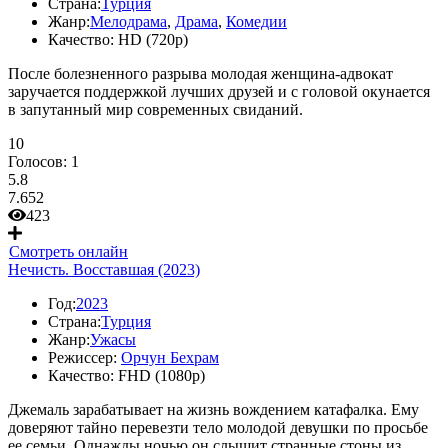
Страна:
Турция
Жанр:
Мелодрама
,
Драма
,
Комедии
Качество:
HD (720p)
После болезненного разрыва молодая женщина-адвокат
заручается поддержкой лучших друзей и с головой окунается
в запутанный мир современных свиданий.
10
Голосов:
1
5.8
7.652
423
Смотреть онлайн
Нечисть. Восставшая (2023)
Год:
2023
Страна:
Турция
Жанр:
Ужасы
Режиссер:
Орчун Бехрам
Качество:
FHD (1080p)
Джемаль зарабатывает на жизнь вождением катафалка. Ему
доверяют тайно перевезти тело молодой девушки по просьбе
ее семьи. Однажды ночью он слышит странные стоны из