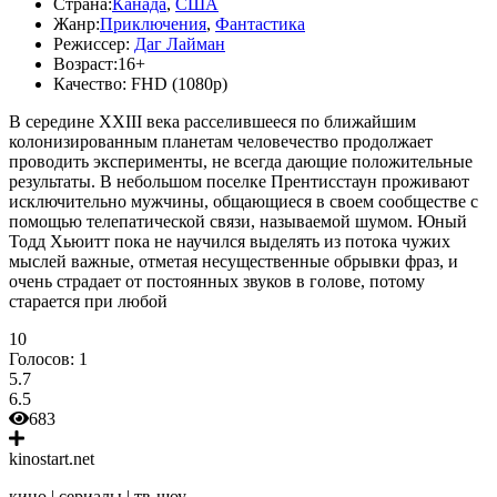
Страна:
Канада
,
США
Жанр:
Приключения
,
Фантастика
Режиссер:
Даг Лайман
Возраст:
16+
Качество:
FHD (1080p)
В середине XXIII века расселившееся по ближайшим
колонизированным планетам человечество продолжает
проводить эксперименты, не всегда дающие положительные
результаты. В небольшом поселке Прентисстаун проживают
исключительно мужчины, общающиеся в своем сообществе с
помощью телепатической связи, называемой шумом. Юный
Тодд Хьюитт пока не научился выделять из потока чужих
мыслей важные, отметая несущественные обрывки фраз, и
очень страдает от постоянных звуков в голове, потому
старается при любой
10
Голосов:
1
5.7
6.5
683
kinostart.net
кино | сериалы | тв-шоу