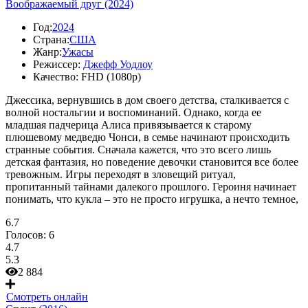
Воображаемый друг (2024)
Год:
2024
Страна:
США
Жанр:
Ужасы
Режиссер:
Джефф Уодлоу
Качество:
FHD (1080p)
Джессика, вернувшись в дом своего детства, сталкивается с
волной ностальгии и воспоминаний. Однако, когда ее
младшая падчерица Алиса привязывается к старому
плюшевому медведю Чонси, в семье начинают происходить
странные события. Сначала кажется, что это всего лишь
детская фантазия, но поведение девочки становится все более
тревожным. Игры переходят в зловещий ритуал,
пропитанный тайнами далекого прошлого. Героиня начинает
понимать, что кукла – это не просто игрушка, а нечто темное,
6.7
Голосов:
6
4.7
5.3
2 884
Смотреть онлайн