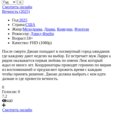
Смотреть онлайн
Вечность (2025)
Год:
2025
Страна:
США
Жанр:
Мелодрама
,
Драма
,
Комедии
,
Фэнтези
Режиссер:
Дэвид Фрейн
Возраст:
18+
Качество:
FHD (1080p)
После смерти Джоан попадает в посмертный город ожидания
где каждому дают неделю на выбор. Ее встречает муж Ларри а
рядом оказывается первая любовь по имени Люк который
ждал ее много лет. Координаторы проводят героиню по мирам
из воспоминаний и предлагают прожить время с каждым
чтобы принять решение. Джоан должна выбрать с кем идти
дальше и где провести вечность.
0
Голосов:
0
7.2
440
Смотреть онлайн