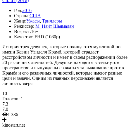
Сплит (2016)
Год:
2016
Страна:
США
Жанр:
Ужасы
,
Триллеры
Режиссер:
М. Найт Шьямалан
Возраст:
16+
Качество:
FHD (1080p)
История трех девушек, которые похищаются мужчиной по
имени Кевин Уэнделл Крамб, который страдает
расстройством личности и имеет в своем распоряжении более
20 различных личностей. Девушки находятся в замкнутом
пространстве и вынуждены сражаться за выживание против
Крамба и его различных личностей, которые имеют разные
цели и задачи. Одним из главных персонажей является
личность зверя.
10
Голосов:
1
7.3
7.0
1 386
kinostart.net