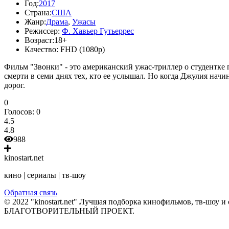
Год:
2017
Страна:
США
Жанр:
Драма
,
Ужасы
Режиссер:
Ф. Хавьер Гутьеррес
Возраст:
18+
Качество:
FHD (1080p)
Фильм "Звонки" - это американский ужас-триллер о студентке п
смерти в семи днях тех, кто ее услышал. Но когда Джулия начи
дорог.
0
Голосов:
0
4.5
4.8
988
kinostart.net
кино | сериалы | тв-шоу
Обратная связь
© 2022 "kinostart.net" Лучшая подборка кинофильмов, тв-шоу и 
БЛАГОТВОРИТЕЛЬНЫЙ ПРОЕКТ.