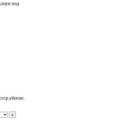
 клоун под
ссср.убогие.