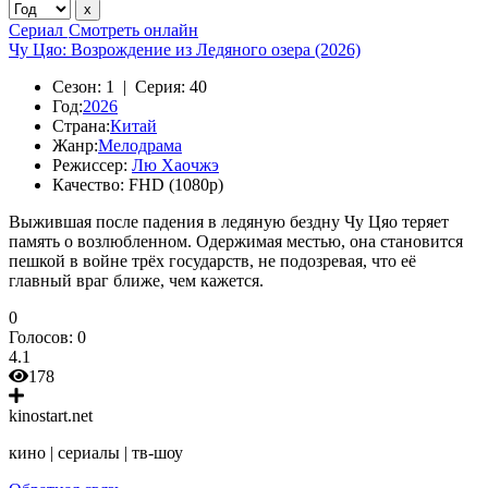
Сериал
Смотреть онлайн
Чу Цяо: Возрождение из Ледяного озера (2026)
Сезон:
1 |
Серия:
40
Год:
2026
Страна:
Китай
Жанр:
Мелодрама
Режиссер:
Лю Хаочжэ
Качество:
FHD (1080p)
Выжившая после падения в ледяную бездну Чу Цяо теряет
память о возлюбленном. Одержимая местью, она становится
пешкой в войне трёх государств, не подозревая, что её
главный враг ближе, чем кажется.
0
Голосов:
0
4.1
178
kinostart.net
кино | сериалы | тв-шоу