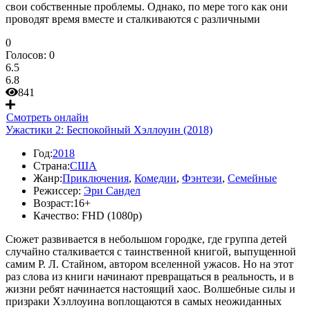
свои собственные проблемы. Однако, по мере того как они
проводят время вместе и сталкиваются с различными
0
Голосов:
0
6.5
6.8
841
Смотреть онлайн
Ужастики 2: Беспокойный Хэллоуин (2018)
Год:
2018
Страна:
США
Жанр:
Приключения
,
Комедии
,
Фэнтези
,
Семейные
Режиссер:
Эри Сандел
Возраст:
16+
Качество:
FHD (1080p)
Сюжет развивается в небольшом городке, где группа детей
случайно сталкивается с таинственной книгой, выпущенной
самим Р. Л. Стайном, автором вселенной ужасов. Но на этот
раз слова из книги начинают превращаться в реальность, и в
жизни ребят начинается настоящий хаос. Волшебные силы и
призраки Хэллоуина воплощаются в самых неожиданных