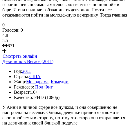
героине невыносимо захотелось «оттянуться по полной» в
баре. И она начинает обзванивать девчонок. Почти все
отказываются пойти на молодёжную вечеринку. Тогда главная
0
Голосов:
0
4.8
5.5
671
Смотреть онлайн
Девичник в Вегасе (2011)
Год:
2011
Страна:
США
Жанр:
Мелодрама
,
Комедии
Режиссер:
Пол Фиг
Возраст:
16+
Качество:
FHD (1080p)
У Анни в личной сфере все пучком, и она совершенно не
настроена на веселье. Однако, девушке придется отложить
свои проблемы в сторону, потому что скоро она отправляется
на девичник к своей близкой подруге.