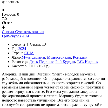
давлением.
0
Голосов:
0
7.0
782
Сериал
Смотреть онлайн
Гримсбург (2024)
Сезон:
2 |
Серия:
13
Год:
2024
Страна:
США
Жанр:
Мультфильмы
,
Мультсериалы
,
Комедии
Режиссер:
Джек Перкинс
,
Рой Бурдин
,
T.G. Hopkins
Качество:
FHD (1080p)
Америка. Наши дни. Марвин Флейт - молодой мужчина,
работающий в полиции. Он прекрасно справляется со своими
служебными обязанностями, но часто ссорится с женой. Со
временем главный герой устает от своей сыскной практики и
решает вернуться к семье. Его жена уже давно завершила
бракоразводный процесс и теперь Марвину будет чертовски
непросто наверстать упущенное. Все его подвиги на
госслужбе совершенно не принимаются в расчет супругой и