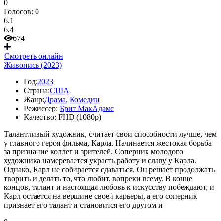
0
Голосов:
0
6.1
6.4
674
Смотреть онлайн
Живопись (2023)
Год:
2023
Страна:
США
Жанр:
Драма
,
Комедии
Режиссер:
Брит МакАдамс
Качество:
FHD (1080p)
Талантливый художник, считает свои способности лучше, чем
у главного героя фильма, Карла. Начинается жестокая борьба
за признание коллег и зрителей. Соперник молодого
художника намеревается украсть работу и славу у Карла.
Однако, Карл не собирается сдаваться. Он решает продолжать
творить и делать то, что любит, вопреки всему. В конце
концов, талант и настоящая любовь к искусству побеждают, и
Карл остается на вершине своей карьеры, а его соперник
признает его талант и становится его другом и