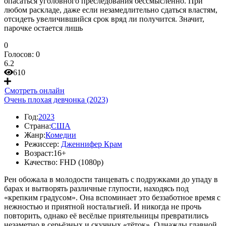
опасаться уголовного преследования бессмысленно. При
любом раскладе, даже если незамедлительно сдаться властям,
отсидеть увеличившийся срок вряд ли получится. Значит,
парочке остается лишь
0
Голосов:
0
6.2
610
Смотреть онлайн
Очень плохая девчонка (2023)
Год:
2023
Страна:
США
Жанр:
Комедии
Режиссер:
Дженнифер Крам
Возраст:
16+
Качество:
FHD (1080p)
Рен обожала в молодости танцевать с подружками до упаду в
барах и вытворять различные глупости, находясь под
«крепким градусом». Она вспоминает это беззаботное время с
нежностью и приятной ностальгией. И никогда не прочь
повторить, однако её весёлые приятельницы превратились
незаметно в серьёзных и скучных «тёток». Однажды главной