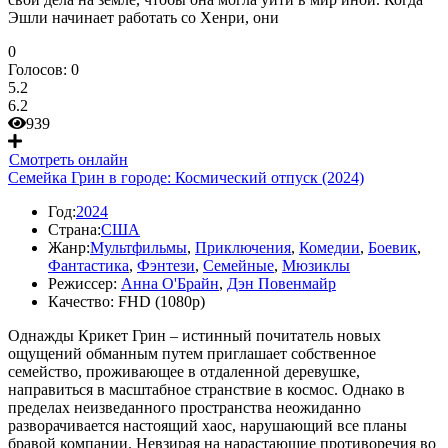
Эшли начинает работать со Хенри, они
0
Голосов:
0
5.2
6.2
939
Смотреть онлайн
Семейка Грин в городе: Космический отпуск (2024)
Год:
2024
Страна:
США
Жанр:
Мультфильмы
,
Приключения
,
Комедии
,
Боевик
,
Фантастика
,
Фэнтези
,
Семейные
,
Мюзиклы
Режиссер:
Анна О'Брайн
,
Дэн Повенмайр
Качество:
FHD (1080p)
Однажды Крикет Грин – истинный почитатель новых
ощущений обманным путем приглашает собственное
семейство, проживающее в отдаленной деревушке,
направиться в масштабное странствие в космос. Однако в
пределах неизведанного пространства неожиданно
разворачивается настоящий хаос, нарушающий все планы
бравой компании. Невзирая на нарастающие противоречия во