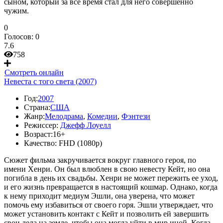
сыном, который за все время стал для него совершенно
чужим.
0
Голосов:
0
7.6
758
Смотреть онлайн
Невеста с того света (2007)
Год:
2007
Страна:
США
Жанр:
Мелодрама
,
Комедии
,
Фэнтези
Режиссер:
Джефф Лоуелл
Возраст:
16+
Качество:
FHD (1080p)
Сюжет фильма закручивается вокруг главного героя, по
имени Хенри. Он был влюблен в свою невесту Кейт, но она
погибла в день их свадьбы. Хенри не может пережить ее уход,
и его жизнь превращается в настоящий кошмар. Однако, когда
к нему приходит медиум Эшли, она уверена, что может
помочь ему избавиться от своего горя. Эшли утверждает, что
может установить контакт с Кейт и позволить ей завершить
свои дела на земле, чтобы она могла уйти в мир иной. Когда