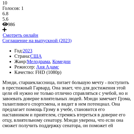
10
Голосов:
1
6.8
5.6
986
Смотреть онлайн
Соглашение на выпускной (2023)
Год:
2023
Страна:
США
Жанр:
Мелодрама
,
Комедии
Режиссер:
Аня Адамс
Качество:
FHD (1080p)
Мэнди, старшеклассница, питает большую мечту - поступить
в престижный Гарвард. Она знает, что для достижения этой
цели ей нужно не только отлично справляться с учебой, но и
завоевать доверие влиятельных людей. Мэнди замечает Грэма,
талантливого спортсмена, и видит в нем потенциал. Она
предлагает помощь Грэму в учебе, становится его
наставником и приятелем, стремясь втереться в доверие его
отцу, влиятельному сенатору. Мэнди уверена, что если она
сможет получить поддержку сенатора, он поможет ей