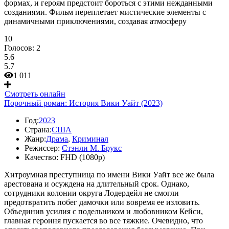
формах, и героям предстоит бороться с этими нежданными
созданиями. Фильм переплетает мистические элементы с
динамичными приключениями, создавая атмосферу
10
Голосов:
2
5.6
5.7
1 011
Смотреть онлайн
Порочный роман: История Вики Уайт (2023)
Год:
2023
Страна:
США
Жанр:
Драма
,
Криминал
Режиссер:
Стэнли М. Брукс
Качество:
FHD (1080p)
Хитроумная преступница по имени Вики Уайт все же была
арестована и осуждена на длительный срок. Однако,
сотрудники колонии округа Лодердейл не смогли
предотвратить побег дамочки или вовремя ее изловить.
Объединив усилия с подельником и любовником Кейси,
главная героиня пускается во все тяжкие. Очевидно, что