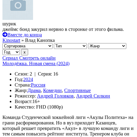
шурик
джеймс бонд закурил нервно в сторонке от этого фильма.
Вместе до конца
Kinostart
» Влад Канопка
Сериал
Смотреть онлайн
Молодёжка. Новая смена (2024)
Сезон:
2 |
Серия:
16
Год:
2024
Страна:
Россия
Жанр:
Драма
,
Комедии
,
Спортивные
Режиссер:
Андрей Головков
,
Андрей Силкин
Возраст:
16+
Качество:
FHD (1080p)
Команда Студенческой хоккейной лиги «Акулы Политеха» на
грани расформирования. Но в вуз приходит Казанцев,
который решает превратить «Акул» в лучшую команду лиги и
тем самым повысить рейтинг института. Тренером клуба он