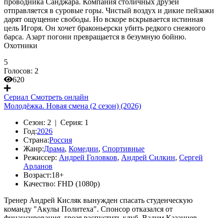
проводника Санджара. Компания столичных друзей
отправляется в суровые горы. Чистый воздух и дикие пейзажи
дарят ощущение свободы. Но вскоре вскрывается истинная
цель Игоря. Он хочет браконьерски убить редкого снежного
барса. Азарт погони превращается в безумную бойню.
Охотники
5
Голосов:
2
620
Сериал
Смотреть онлайн
Молодёжка. Новая смена (2 сезон) (2026)
Сезон:
2 |
Серия:
1
Год:
2026
Страна:
Россия
Жанр:
Драма
,
Комедии
,
Спортивные
Режиссер:
Андрей Головков
,
Андрей Силкин
,
Сергей
Арланов
Возраст:
18+
Качество:
FHD (1080p)
Тренер Андрей Кисляк вынужден спасать студенческую
команду "Акулы Политеха". Спонсор отказался от
финансирования, грозя распустить клуб. Вадим Казанцев