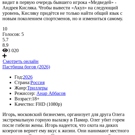
видит в первую очередь бывшего игрока «Медведей» -
Андрея Кисляка. Чтобы вывести «Акул» на следующий
уровень, Кисляку придётся не только найти общий язык с
новым поколением спортсменов, но и измениться самому.
10
Голосов:
5
5.7
8.9
3 020
Смотреть онлайн
Пастбища богов (2026)
Год:
2026
Страна:
Россия
Жанр:
Триллеры
Режиссер:
Анар Аббасов
Возраст:
18+
Качество:
FHD (1080p)
Игорь, московский бизнесмен, организует для друга Олега
экстремальную горную вылазку в Памир. Олег убит горем
после гибели жены. Игорь надеется, что охота на диких
козерогов вернет ему вкус к жизни. Они нанимают местного