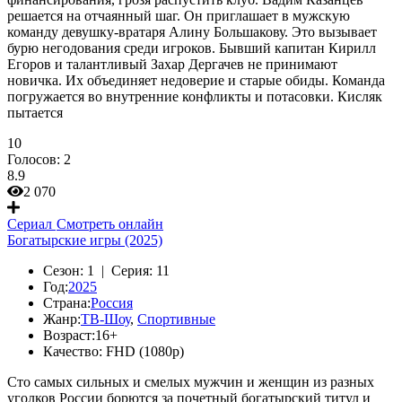
решается на отчаянный шаг. Он приглашает в мужскую
команду девушку-вратаря Алину Большакову. Это вызывает
бурю негодования среди игроков. Бывший капитан Кирилл
Егоров и талантливый Захар Дергачев не принимают
новичка. Их объединяет недоверие и старые обиды. Команда
погружается во внутренние конфликты и потасовки. Кисляк
пытается
10
Голосов:
2
8.9
2 070
Сериал
Смотреть онлайн
Богатырские игры (2025)
Сезон:
1 |
Серия:
11
Год:
2025
Страна:
Россия
Жанр:
ТВ-Шоу
,
Спортивные
Возраст:
16+
Качество:
FHD (1080p)
Сто самых сильных и смелых мужчин и женщин из разных
уголков России борются за почетный богатырский титул и