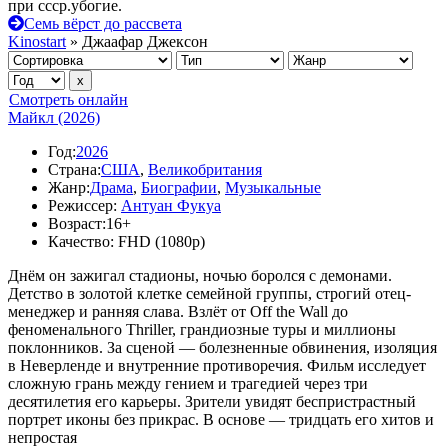
при ссср.убогие.
Семь вёрст до рассвета
Kinostart
» Джаафар Джексон
Смотреть онлайн
Майкл (2026)
Год:
2026
Страна:
США
,
Великобритания
Жанр:
Драма
,
Биографии
,
Музыкальные
Режиссер:
Антуан Фукуа
Возраст:
16+
Качество:
FHD (1080p)
Днём он зажигал стадионы, ночью боролся с демонами.
Детство в золотой клетке семейной группы, строгий отец-
менеджер и ранняя слава. Взлёт от Off the Wall до
феноменального Thriller, грандиозные туры и миллионы
поклонников. За сценой — болезненные обвинения, изоляция
в Неверленде и внутренние противоречия. Фильм исследует
сложную грань между гением и трагедией через три
десятилетия его карьеры. Зрители увидят беспристрастный
портрет иконы без прикрас. В основе — тридцать его хитов и
непростая