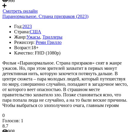
966
Смотреть онлайн
Паранормальное. Страна призраков (2023)
Год:
2023
Страна:
США
Жанр:
Ужасы
,
Триллеры
Режиссер:
Реми Грилло
Возраст:
18+
Качество:
FHD (1080p)
Фильм «Паранормальное. Страна призраков» снят в жанре
ужасов. Но, при этом зрителей захватит в первых минут
детективная нить, которую захочется потянуть дальше. В
центре сюжета – пара молодых людей, который путешествуя
по миру, совершенно случайно, попадают в загадочное место,
от которого веет опасностью. В страшном месте
правительство захватило зло. Позже становиться ясно, что
пара попала люда не случайно, а на то были веские причины.
Чтобы выбраться со злополучного очага, главным героям
0
Голосов:
1
8.7
908