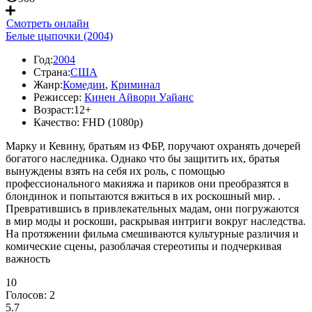
Смотреть онлайн
Белые цыпочки (2004)
Год:
2004
Страна:
США
Жанр:
Комедии
,
Криминал
Режиссер:
Кинен Айвори Уайанс
Возраст:
12+
Качество:
FHD (1080p)
Марку и Кевину, братьям из ФБР, поручают охранять дочерей
богатого наследника. Однако что бы защитить их, братья
вынуждены взять на себя их роль, с помощью
профессионального макияжа и париков они преобразятся в
блондинок и попытаются вжиться в их роскошный мир. .
Превратившись в привлекательных мадам, они погружаются
в мир моды и роскоши, раскрывая интриги вокруг наследства.
На протяжении фильма смешиваются культурные различия и
комические сцены, разоблачая стереотипы и подчеркивая
важность
10
Голосов:
2
5.7