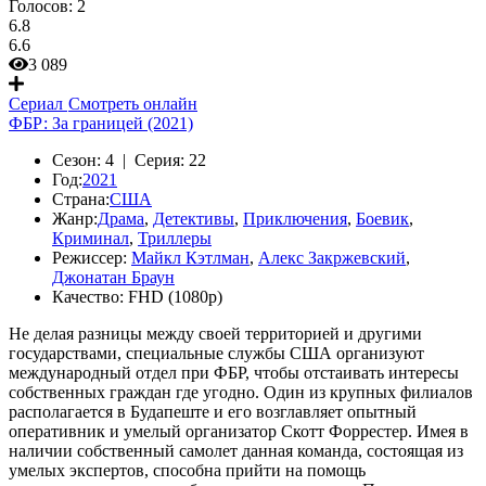
Голосов:
2
6.8
6.6
3 089
Сериал
Смотреть онлайн
ФБР: За границей (2021)
Сезон:
4 |
Серия:
22
Год:
2021
Страна:
США
Жанр:
Драма
,
Детективы
,
Приключения
,
Боевик
,
Криминал
,
Триллеры
Режиссер:
Майкл Кэтлман
,
Алекс Закржевский
,
Джонатан Браун
Качество:
FHD (1080p)
Не делая разницы между своей территорией и другими
государствами, специальные службы США организуют
международный отдел при ФБР, чтобы отстаивать интересы
собственных граждан где угодно. Один из крупных филиалов
располагается в Будапеште и его возглавляет опытный
оперативник и умелый организатор Скотт Форрестер. Имея в
наличии собственный самолет данная команда, состоящая из
умелых экспертов, способна прийти на помощь