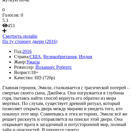
0
Голосов:
0
5.3
453
Смотреть онлайн
По ту сторону двери (2016)
Год:
2016
Страна:
США
,
Великобритания
,
Индия
Жанр:
Ужасы
Режиссер:
Йоханнес Робертс
Возраст:
18+
Качество:
HD (720p)
Главная героиня, Эмили, сталкивается с трагической потерей -
смертью своего сына, Джеймса. Она погружается в глубины
горя, пытаясь найти способ вернуть его обратно из мира
мертвых. По слухам, существует древний ритуал, который
позволяет открыть дверь между мирами и увидеть того, кто
покинул этот мир. Сомневаясь в этих историях, Эмили всё же
решает рискнуть и отправляется на поиски этой двери. Она
открывает врата в загадочный и потусторонний мир, полный
тайн и опасностей. В процессе своего