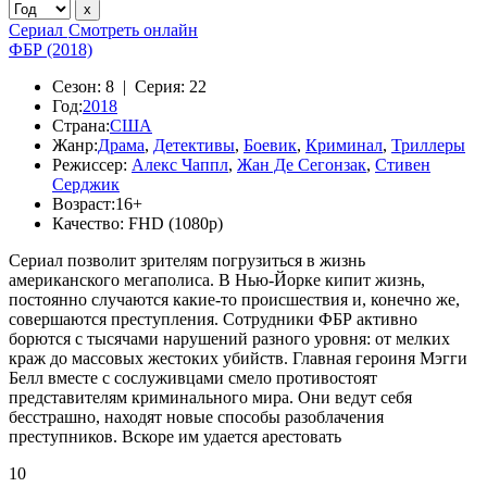
Сериал
Смотреть онлайн
ФБР (2018)
Сезон:
8 |
Серия:
22
Год:
2018
Страна:
США
Жанр:
Драма
,
Детективы
,
Боевик
,
Криминал
,
Триллеры
Режиссер:
Алекс Чаппл
,
Жан Де Сегонзак
,
Стивен
Серджик
Возраст:
16+
Качество:
FHD (1080p)
Сериал позволит зрителям погрузиться в жизнь
американского мегаполиса. В Нью-Йорке кипит жизнь,
постоянно случаются какие-то происшествия и, конечно же,
совершаются преступления. Сотрудники ФБР активно
борются с тысячами нарушений разного уровня: от мелких
краж до массовых жестоких убийств. Главная героиня Мэгги
Белл вместе с сослуживцами смело противостоят
представителям криминального мира. Они ведут себя
бесстрашно, находят новые способы разоблачения
преступников. Вскоре им удается арестовать
10