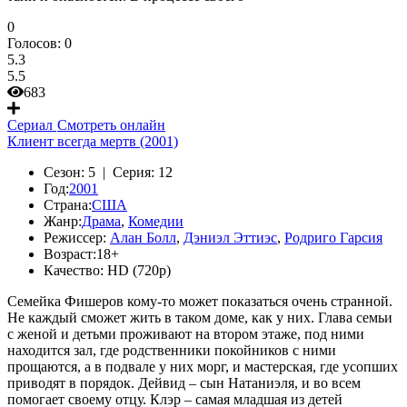
0
Голосов:
0
5.3
5.5
683
Сериал
Смотреть онлайн
Клиент всегда мертв (2001)
Сезон:
5 |
Серия:
12
Год:
2001
Страна:
США
Жанр:
Драма
,
Комедии
Режиссер:
Алан Болл
,
Дэниэл Эттиэс
,
Родриго Гарсия
Возраст:
18+
Качество:
HD (720p)
Семейка Фишеров кому-то может показаться очень странной.
Не каждый сможет жить в таком доме, как у них. Глава семьи
с женой и детьми проживают на втором этаже, под ними
находится зал, где родственники покойников с ними
прощаются, а в подвале у них морг, и мастерская, где усопших
приводят в порядок. Дейвид – сын Натаниэля, и во всем
помогает своему отцу. Клэр – самая младшая из детей