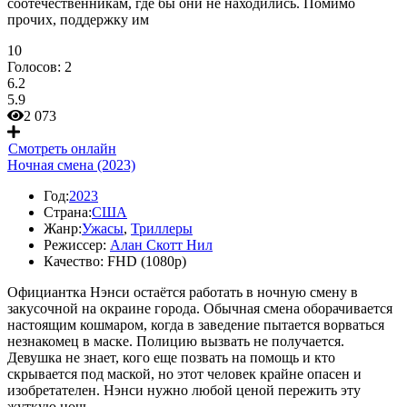
соотечественникам, где бы они не находились. Помимо
прочих, поддержку им
10
Голосов:
2
6.2
5.9
2 073
Смотреть онлайн
Ночная смена (2023)
Год:
2023
Страна:
США
Жанр:
Ужасы
,
Триллеры
Режиссер:
Алан Скотт Нил
Качество:
FHD (1080p)
Официантка Нэнси остаётся работать в ночную смену в
закусочной на окраине города. Обычная смена оборачивается
настоящим кошмаром, когда в заведение пытается ворваться
незнакомец в маске. Полицию вызвать не получается.
Девушка не знает, кого еще позвать на помощь и кто
скрывается под маской, но этот человек крайне опасен и
изобретателен. Нэнси нужно любой ценой пережить эту
жуткую ночь.