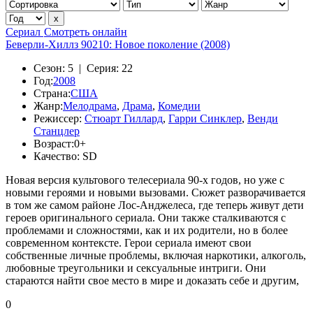
Сериал
Смотреть онлайн
Беверли-Хиллз 90210: Новое поколение (2008)
Сезон:
5 |
Серия:
22
Год:
2008
Страна:
США
Жанр:
Мелодрама
,
Драма
,
Комедии
Режиссер:
Стюарт Гиллард
,
Гарри Синклер
,
Венди
Станцлер
Возраст:
0+
Качество:
SD
Новая версия культового телесериала 90-х годов, но уже с
новыми героями и новыми вызовами. Сюжет разворачивается
в том же самом районе Лос-Анджелеса, где теперь живут дети
героев оригинального сериала. Они также сталкиваются с
проблемами и сложностями, как и их родители, но в более
современном контексте. Герои сериала имеют свои
собственные личные проблемы, включая наркотики, алкоголь,
любовные треугольники и сексуальные интриги. Они
стараются найти свое место в мире и доказать себе и другим,
0