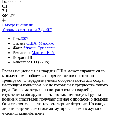
Голосов:
0
6.1
7.1
1 271
Смотреть онлайн
У холмов есть глаза 2 (2007)
Год:
2007
Страна:
США
,
Марокко
Жанр:
Ужасы
,
Триллеры
Режиссер:
Мартин Вайз
Возраст:
18+
Качество:
HD (720p)
Бравая национальная гвардия США может справиться со
множеством проблем -- не зря ее членов постоянно
тренируют. Очередные учения оборачиваются для солдат
настоящим кошмаром, их не готовили к трудностям такого
рода. Во время отдыха на погранзаставе гвардейцы с
изумлением обнаруживают, что там нет людей. Группа
военных спасателей получает сигнал с просьбой о помощи.
Они стремятся спасти тех, кто терпит бедствие. Но ожидали
ли они встречи с жестокими мутировавшими в жутких
чудовищ каннибалами?