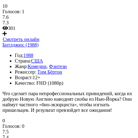
10
Голосов:
1
7.6
7.3
301
Смотреть онлайн
Битлджюс (1988)
Год:
1988
Страна:
США
Жанр:
Комедии
,
Фэнтези
Режиссер:
Тим Бёртон
Возраст:
12+
Качество:
FHD (1080p)
Что сделает пара непрофессиональных привидений, когда их
добрую Новую Англию наводнят снобы из Нью-Йорка? Они
наймут частного «био-экзорциста», чтобы изгнать
пришельцев. И результат превзойдет все ожидания!
0
Голосов:
0
7.5
7.4