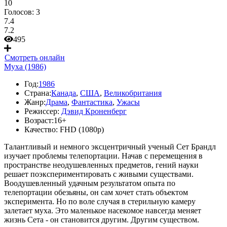
10
Голосов:
3
7.4
7.2
495
Смотреть онлайн
Муха (1986)
Год:
1986
Страна:
Канада
,
США
,
Великобритания
Жанр:
Драма
,
Фантастика
,
Ужасы
Режиссер:
Дэвид Кроненберг
Возраст:
16+
Качество:
FHD (1080p)
Талантливый и немного эксцентричный ученый Сет Брандл
изучает проблемы телепортации. Начав с перемещения в
пространстве неодушевленных предметов, гений науки
решает поэкспериментировать с живыми существами.
Воодушевленный удачным результатом опыта по
телепортации обезьяны, он сам хочет стать объектом
эксперимента. Но по воле случая в стерильную камеру
залетает муха. Это маленькое насекомое навсегда меняет
жизнь Сета - он становится другим. Другим существом.