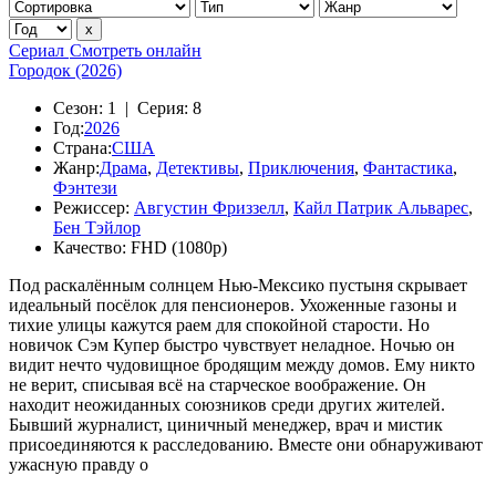
Сериал
Смотреть онлайн
Городок (2026)
Сезон:
1 |
Серия:
8
Год:
2026
Страна:
США
Жанр:
Драма
,
Детективы
,
Приключения
,
Фантастика
,
Фэнтези
Режиссер:
Августин Фриззелл
,
Кайл Патрик Альварес
,
Бен Тэйлор
Качество:
FHD (1080p)
Под раскалённым солнцем Нью-Мексико пустыня скрывает
идеальный посёлок для пенсионеров. Ухоженные газоны и
тихие улицы кажутся раем для спокойной старости. Но
новичок Сэм Купер быстро чувствует неладное. Ночью он
видит нечто чудовищное бродящим между домов. Ему никто
не верит, списывая всё на старческое воображение. Он
находит неожиданных союзников среди других жителей.
Бывший журналист, циничный менеджер, врач и мистик
присоединяются к расследованию. Вместе они обнаруживают
ужасную правду о