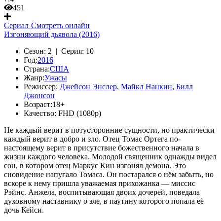
451
Сериал
Смотреть онлайн
Изгоняющий дьявола (2016)
Сезон:
2 |
Серия:
10
Год:
2016
Страна:
США
Жанр:
Ужасы
Режиссер:
Джейсон Энслер
,
Майкл Нанкин
,
Билл
Джонсон
Возраст:
18+
Качество:
FHD (1080p)
Не каждый верит в потусторонние сущности, но практически
каждый верит в добро и зло. Отец Томас Ортега по-
настоящему верит в присутствие божественного начала в
жизни каждого человека. Молодой священник однажды видел
сон, в котором отец Маркус Кин изгонял демона. Это
сновидение напугало Томаса. Он постарался о нём забыть, но
вскоре к нему пришла уважаемая прихожанка — миссис
Рэйнс. Анжела, воспитывающая двоих дочерей, поведала
духовному наставнику о зле, в паутину которого попала её
дочь Кейси.