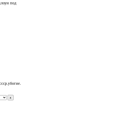
 клоун под
ссср.убогие.