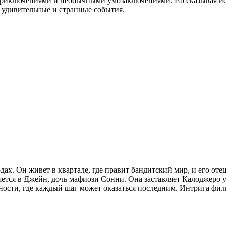
приключениями и необычными умозаключениями. Рассказывая исто
 удивительные и странные события.
ах. Он живет в квартале, где правит бандитский мир, и его оте
ется в Джейн, дочь мафиози Сонни. Она заставляет Калоджеро уз
ности, где каждый шаг может оказаться последним. Интрига фил