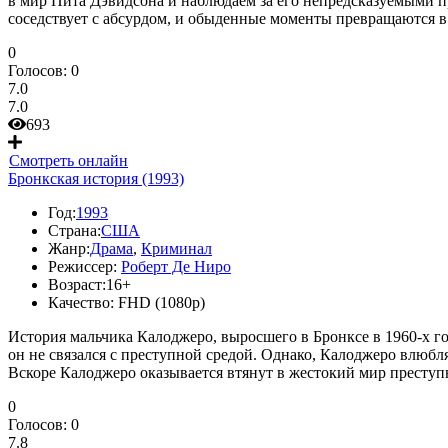
в мир Пита Дэвидсона и наблюдаем за его непредсказуемыми 
соседствует с абсурдом, и обыденные моменты превращаются в
0
Голосов:
0
7.0
7.0
693
Смотреть онлайн
Бронкская история (1993)
Год:
1993
Страна:
США
Жанр:
Драма
,
Криминал
Режиссер:
Роберт Де Ниро
Возраст:
16+
Качество:
FHD (1080p)
История мальчика Калоджеро, выросшего в Бронксе в 1960-х год
он не связался с преступной средой. Однако, Калоджеро влюбля
Вскоре Калоджеро оказывается втянут в жестокий мир преступ
0
Голосов:
0
7.8