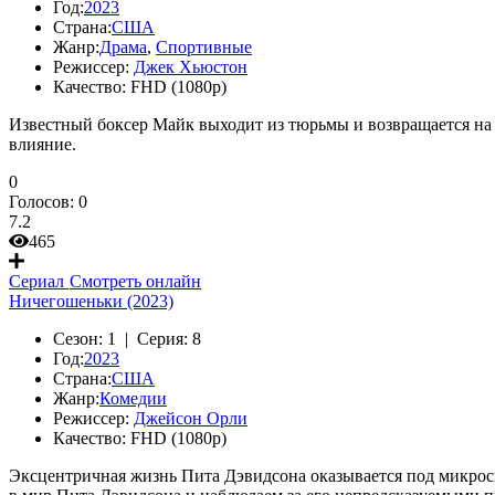
Год:
2023
Страна:
США
Жанр:
Драма
,
Спортивные
Режиссер:
Джек Хьюстон
Качество:
FHD (1080p)
Известный боксер Майк выходит из тюрьмы и возвращается на р
влияние.
0
Голосов:
0
7.2
465
Сериал
Смотреть онлайн
Ничегошеньки (2023)
Сезон:
1 |
Серия:
8
Год:
2023
Страна:
США
Жанр:
Комедии
Режиссер:
Джейсон Орли
Качество:
FHD (1080p)
Эксцентричная жизнь Пита Дэвидсона оказывается под микроско