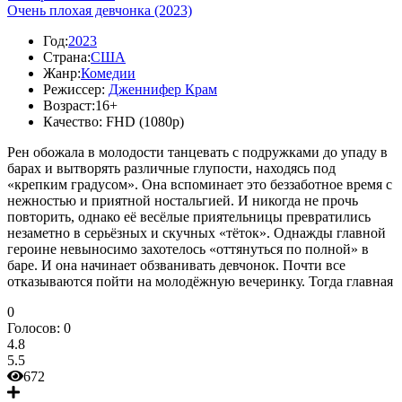
Очень плохая девчонка (2023)
Год:
2023
Страна:
США
Жанр:
Комедии
Режиссер:
Дженнифер Крам
Возраст:
16+
Качество:
FHD (1080p)
Рен обожала в молодости танцевать с подружками до упаду в
барах и вытворять различные глупости, находясь под
«крепким градусом». Она вспоминает это беззаботное время с
нежностью и приятной ностальгией. И никогда не прочь
повторить, однако её весёлые приятельницы превратились
незаметно в серьёзных и скучных «тёток». Однажды главной
героине невыносимо захотелось «оттянуться по полной» в
баре. И она начинает обзванивать девчонок. Почти все
отказываются пойти на молодёжную вечеринку. Тогда главная
0
Голосов:
0
4.8
5.5
672