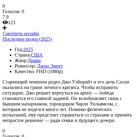
0
Голосов:
0
7.9
123
Смотреть онлайн
Последнее родео (2025)
Год:
2025
Страна:
США
Жанр:
Драма
Режиссер:
Джон Эвнет
Качество:
FHD (1080p)
Стареющий чемпион родео Джо Уэйнрайт и его дочь Салли
оказались на грани личного кризиса. Чтобы исправить
ситуацию, Джо решает вернуться на арену — победа
становится его главной задачей. Он возобновляет связь с
бывшим напарником, тороидором Чарли Уильямсом, с
которым не виделся много лет. Помимо физических
испытаний, ему предстоит справиться со страхами и принять
непростое решение — ради семьи и будущего дочери.
0
Голосов:
0