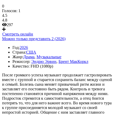
0
Голосов:
1
4.5
4.8
297
Смотреть онлайн
Можно только представить 2 (2026)
Год:
2026
Страна:
США
Жанр:
Драма
,
Музыкальные
Режиссер:
Эндрю Эрвин
,
Брент МакКоркл
Качество:
FHD (1080p)
После громкого успеха музыкант продолжает гастролировать
вместе с группой и старается сохранить баланс между сценой
и семьей. Болезнь сына меняет привычный ритм жизни и
заставляет его постоянно быть рядом. Контроль и тревога
постепенно становятся причиной напряжения между ними.
Подросток стремится к самостоятельности, а отец боится
потерять то, что для него важнее всего. Во время нового тура
к группе присоединяется молодой музыкант со своей
непростой историей. Общение с ним заставляет главного