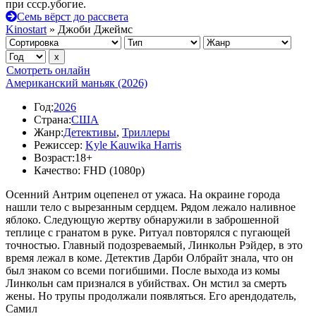
при ссср.убогие.
Семь вёрст до рассвета
Kinostart
» Джоби Джеймс
Смотреть онлайн
Американский маньяк (2026)
Год:
2026
Страна:
США
Жанр:
Детективы
,
Триллеры
Режиссер:
Kyle Kauwika Harris
Возраст:
18+
Качество:
FHD (1080p)
Осенний Антрим оцепенел от ужаса. На окраине города
нашли тело с вырезанным сердцем. Рядом лежало наливное
яблоко. Следующую жертву обнаружили в заброшенной
теплице с гранатом в руке. Ритуал повторялся с пугающей
точностью. Главный подозреваемый, Линкольн Рэйдер, в это
время лежал в коме. Детектив Дарби Олбрайт знала, что он
был знаком со всеми погибшими. После выхода из комы
Линкольн сам признался в убийствах. Он мстил за смерть
жены. Но трупы продолжали появляться. Его арендодатель,
Самил