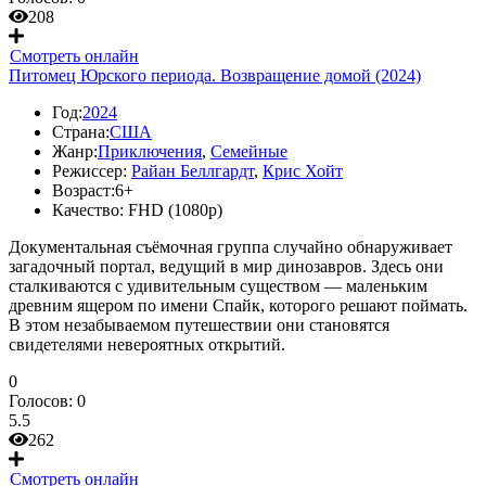
208
Смотреть онлайн
Питомец Юрского периода. Возвращение домой (2024)
Год:
2024
Страна:
США
Жанр:
Приключения
,
Семейные
Режиссер:
Райан Беллгардт
,
Крис Хойт
Возраст:
6+
Качество:
FHD (1080p)
Документальная съёмочная группа случайно обнаруживает
загадочный портал, ведущий в мир динозавров. Здесь они
сталкиваются с удивительным существом — маленьким
древним ящером по имени Спайк, которого решают поймать.
В этом незабываемом путешествии они становятся
свидетелями невероятных открытий.
0
Голосов:
0
5.5
262
Смотреть онлайн