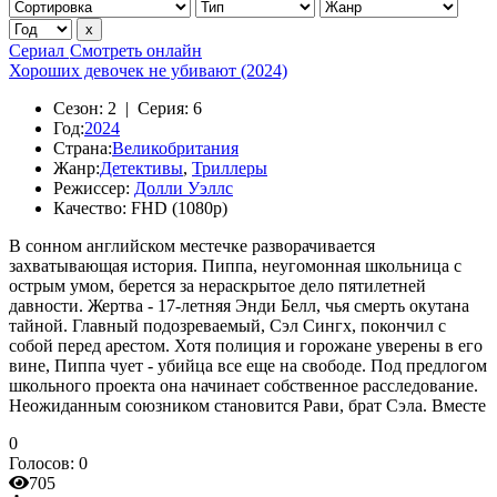
Сериал
Смотреть онлайн
Хороших девочек не убивают (2024)
Сезон:
2 |
Серия:
6
Год:
2024
Страна:
Великобритания
Жанр:
Детективы
,
Триллеры
Режиссер:
Долли Уэллс
Качество:
FHD (1080p)
В сонном английском местечке разворачивается
захватывающая история. Пиппа, неугомонная школьница с
острым умом, берется за нераскрытое дело пятилетней
давности. Жертва - 17-летняя Энди Белл, чья смерть окутана
тайной. Главный подозреваемый, Сэл Сингх, покончил с
собой перед арестом. Хотя полиция и горожане уверены в его
вине, Пиппа чует - убийца все еще на свободе. Под предлогом
школьного проекта она начинает собственное расследование.
Неожиданным союзником становится Рави, брат Сэла. Вместе
0
Голосов:
0
705