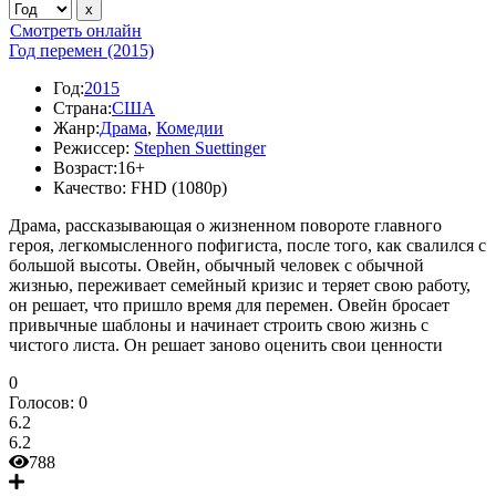
Смотреть онлайн
Год перемен (2015)
Год:
2015
Страна:
США
Жанр:
Драма
,
Комедии
Режиссер:
Stephen Suettinger
Возраст:
16+
Качество:
FHD (1080p)
Драма, рассказывающая о жизненном повороте главного
героя, легкомысленного пофигиста, после того, как свалился с
большой высоты. Овейн, обычный человек с обычной
жизнью, переживает семейный кризис и теряет свою работу,
он решает, что пришло время для перемен. Овейн бросает
привычные шаблоны и начинает строить свою жизнь с
чистого листа. Он решает заново оценить свои ценности
0
Голосов:
0
6.2
6.2
788