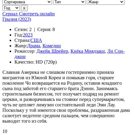
Сериал
Смотреть онлайн
Грызня (2023)
Сезон:
2 |
Серия:
8
Год:
2023
Страна:
США
Жанр:
Драма
,
Комедии
Режиссер:
Джейк Шрейер
,
Киёка Миядзаки
,
Ли Сон-
джин
Качество:
HD (720p)
Славная Америка не слишком гостеприимно приняла
мигрантов из Южной Кореи и помыкав горя, старшее
поколение Чо возвращается на Родину, оставив младшего
сына под заботой его старшего брата Дэнни. Занимаясь
строительным бизнесом, тот получает подряд на ремонт
церкви, и разворачиваясь на стоянке перед супермаркетом,
чуть не цепляет лимузин состоятельной леди Эми Лау.
Поскольку у той имеются свои проблемы, раздраженная дама
салютует недотепе средним пальцем, чем совершенно
выводит того из себя.
10