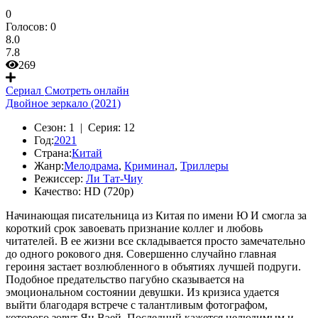
0
Голосов:
0
8.0
7.8
269
Сериал
Смотреть онлайн
Двойное зеркало (2021)
Сезон:
1 |
Серия:
12
Год:
2021
Страна:
Китай
Жанр:
Мелодрама
,
Криминал
,
Триллеры
Режиссер:
Ли Тат-Чиу
Качество:
HD (720p)
Начинающая писательница из Китая по имени Ю И смогла за
короткий срок завоевать признание коллег и любовь
читателей. В ее жизни все складывается просто замечательно
до одного рокового дня. Совершенно случайно главная
героиня застает возлюбленного в объятиях лучшей подруги.
Подобное предательство пагубно сказывается на
эмоциональном состоянии девушки. Из кризиса удается
выйти благодаря встрече с талантливым фотографом,
которого зовут Ян Вэей. Последний кажется нелюдимым и