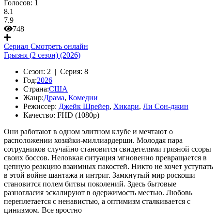
Голосов:
1
8.1
7.9
748
Сериал
Смотреть онлайн
Грызня (2 сезон) (2026)
Сезон:
2 |
Серия:
8
Год:
2026
Страна:
США
Жанр:
Драма
,
Комедии
Режиссер:
Джейк Шрейер
,
Хикари
,
Ли Сон-джин
Качество:
FHD (1080p)
Они работают в одном элитном клубе и мечтают о
расположении хозяйки-миллиардерши. Молодая пара
сотрудников случайно становится свидетелями грязной ссоры
своих боссов. Неловкая ситуация мгновенно превращается в
цепную реакцию взаимных пакостей. Никто не хочет уступать
в этой войне шантажа и интриг. Замкнутый мир роскоши
становится полем битвы поколений. Здесь бытовые
разногласия эскалируют в одержимость местью. Любовь
переплетается с ненавистью, а оптимизм сталкивается с
цинизмом. Все яростно