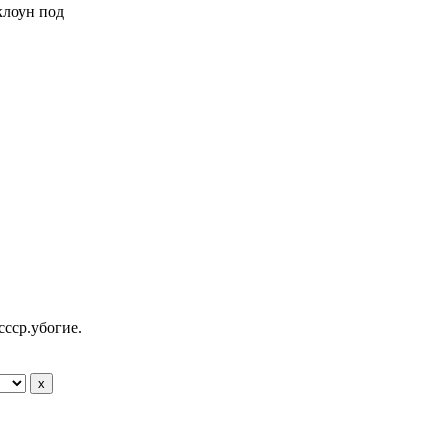
 клоун под
ссср.убогие.