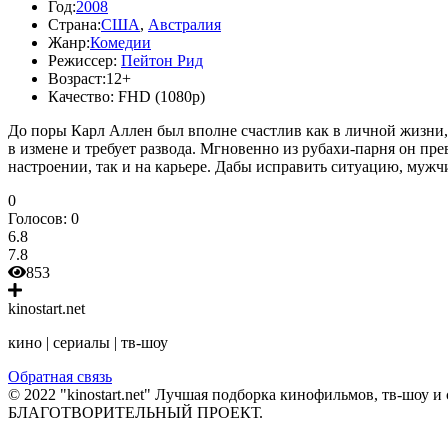
Год:
2008
Страна:
США
,
Австралия
Жанр:
Комедии
Режиссер:
Пейтон Рид
Возраст:
12+
Качество:
FHD (1080p)
До поры Карл Аллен был вполне счастлив как в личной жизни, т
в измене и требует развода. Мгновенно из рубахи-парня он пре
настроении, так и на карьере. Дабы исправить ситуацию, мужчи
0
Голосов:
0
6.8
7.8
853
kinostart.net
кино | сериалы | тв-шоу
Обратная связь
© 2022 "kinostart.net" Лучшая подборка кинофильмов, тв-шоу и 
БЛАГОТВОРИТЕЛЬНЫЙ ПРОЕКТ.