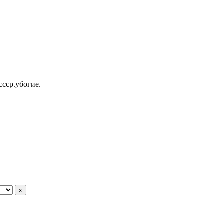
ссср.убогие.