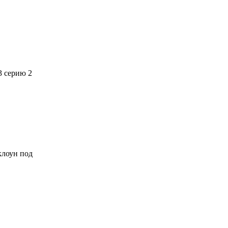
3 серию 2
 клоун под