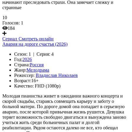
начинают преследовать страхи. Она замечает слежку и
странные
10
Голосов:
1
184
Сериал
Смотреть онлайн
Авария на дороге счастья (2026)
Сезон:
1 |
Серия:
4
Год:
2026
Страна:
Россия
Жанр:
Мелодрама
Режиссер:
Владислав Николаев
Возраст:
16+
Качество:
FHD (1080p)
Молодая пианистка живет в ожидании важного концерта и
скорой свадьбы, стараясь совмещать карьеру и заботу о
больной матери. По дороге домой она попадает в серьезную
аварию, после которой привычная жизнь рушится. Девушка
теряет возможность свободно двигаться и вынуждена заново
учиться жить среди больничных палат и долгой
реабилитации. Рядом остаются далеко не все, кто обещал