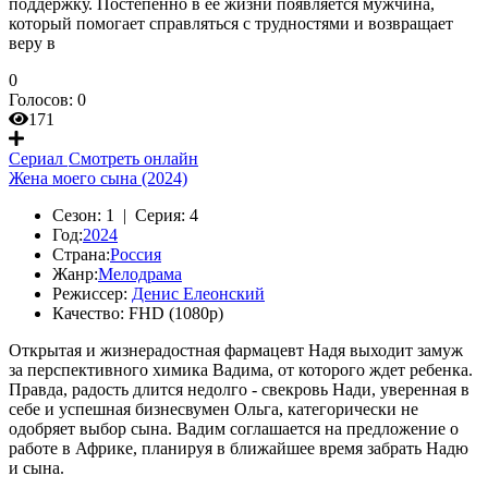
поддержку. Постепенно в ее жизни появляется мужчина,
который помогает справляться с трудностями и возвращает
веру в
0
Голосов:
0
171
Сериал
Смотреть онлайн
Жена моего сына (2024)
Сезон:
1 |
Серия:
4
Год:
2024
Страна:
Россия
Жанр:
Мелодрама
Режиссер:
Денис Елеонский
Качество:
FHD (1080p)
Открытая и жизнерадостная фармацевт Надя выходит замуж
за перспективного химика Вадима, от которого ждет ребенка.
Правда, радость длится недолго - свекровь Нади, уверенная в
себе и успешная бизнесвумен Ольга, категорически не
одобряет выбор сына. Вадим соглашается на предложение о
работе в Африке, планируя в ближайшее время забрать Надю
и сына.