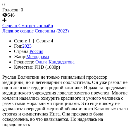
0
Голосов:
0
546
Сериал
Смотреть онлайн
Ледяное сердце Северины (2023)
Сезон:
1 |
Серия:
4
Год:
2023
Страна:
Россия
Жанр:
Мелодрама
Режиссер:
Ольга Кандидатова
Качество:
FHD (1080p)
Руслан Волчеткин не только гениальный профессор
медицины, но и легендарный обольститель. Он уже разбил не
одно женское сердце в родной клинике. И даже за пределами
медицинского учреждения ловелас заметно преуспел. Многие
коллеги надеялись охмурить красивого и умного человека с
размытыми моральными принципами. Это ещё никому не
удавалось: очередной жертвой «больничного Казановы» стала
строгая и симпатичная Инга. Она прекрасно была
осведомлена, во что ввязывается. Но надеялась на
порядочность