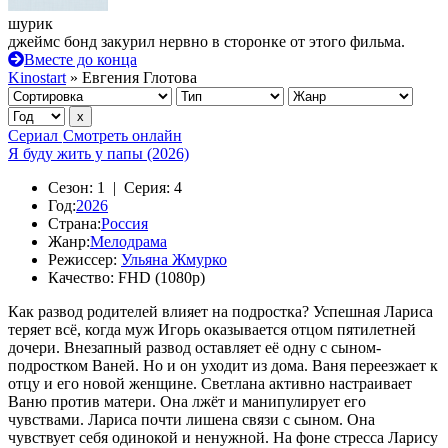
шурик
джеймс бонд закурил нервно в сторонке от этого фильма.
Вместе до конца
Kinostart
» Евгения Глотова
Сериал
Смотреть онлайн
Я буду жить у папы (2026)
Сезон:
1 |
Серия:
4
Год:
2026
Страна:
Россия
Жанр:
Мелодрама
Режиссер:
Ульяна Жмурко
Качество:
FHD (1080p)
Как развод родителей влияет на подростка? Успешная Лариса
теряет всё, когда муж Игорь оказывается отцом пятилетней
дочери. Внезапный развод оставляет её одну с сыном-
подростком Ваней. Но и он уходит из дома. Ваня переезжает к
отцу и его новой женщине. Светлана активно настраивает
Ваню против матери. Она лжёт и манипулирует его
чувствами. Лариса почти лишена связи с сыном. Она
чувствует себя одинокой и ненужной. На фоне стресса Ларису