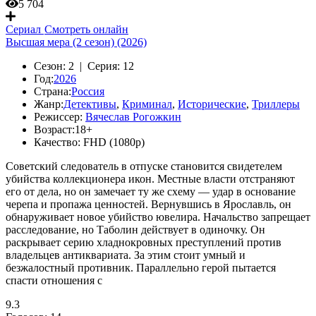
5 704
Сериал
Смотреть онлайн
Высшая мера (2 сезон) (2026)
Сезон:
2 |
Серия:
12
Год:
2026
Страна:
Россия
Жанр:
Детективы
,
Криминал
,
Исторические
,
Триллеры
Режиссер:
Вячеслав Рогожкин
Возраст:
18+
Качество:
FHD (1080p)
Советский следоватeль в отпуске становится свидетелем
убийства коллекционера икон. Местные власти отстраняют
его от дела, но он замечает ту же схему — удар в основание
черепа и пропажа ценностей. Вернувшись в Ярославль, он
обнаруживает новое убийство ювелира. Начальство запрещает
расследование, но Таболин действует в одиночку. Он
раскрывает серию хладнокровных преступлений против
владельцев антиквариата. За этим стоит умный и
безжалостный противник. Параллельно герой пытается
спасти отношения с
9.3