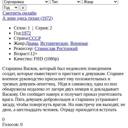
Смотреть онлайн
А зори здесь тихие (1972)
Сезон:
1 |
Серия:
2
Год:
1972
Страна:
СССР
Жанр:
Драма
,
Исторические
,
Военные
Режиссер:
Станислав Ростоцкий
Возраст:
12+
Качество:
FHD (1080p)
Старшина Васков, который был недоволен поведением
солдат, которые пьянствуют и пристают к девушкам. Старшее
военное руководство присылает ему положительных и
трезвых девушек-зенитчиц. Уйдя в самоволку, одна из них
обнаружила недалеко от лагеря двух немцев и докладывает
Васкову. Он сообщает наверх и получает приказ уничтожить
врага. Пять девушек-добровольцев и старшина устраивают
засаду, чтобы повергнуть врагов. Но навстречу им выходят, не
двое, а шестнадцать человек. Отряду приходится вступать
0
Голосов:
0