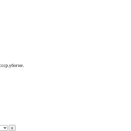
ссср.убогие.