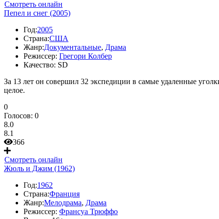
Смотреть онлайн
Пепел и снег (2005)
Год:
2005
Страна:
США
Жанр:
Документальные
,
Драма
Режиссер:
Грегори Колбер
Качество:
SD
За 13 лет он совершил 32 экспедиции в самые удаленные угол
целое.
0
Голосов:
0
8.0
8.1
366
Смотреть онлайн
Жюль и Джим (1962)
Год:
1962
Страна:
Франция
Жанр:
Мелодрама
,
Драма
Режиссер:
Франсуа Трюффо